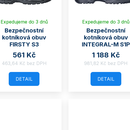
Expedujeme do 3 dnů
Expedujeme do 3 dnů
Bezpečnostní
Bezpečnostní
kotníková obuv
kotníková obuv
FIRSTY S3
INTEGRAL-M S1P
561 Kč
1 188 Kč
463,64 Kč bez DPH
981,82 Kč bez DPH
DETAIL
DETAIL