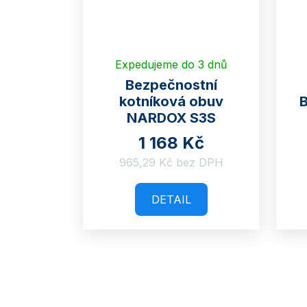
Expedujeme do 3 dnů
Bezpečnostní
kotníková obuv
B
NARDOX S3S
1 168 Kč
965,29 Kč bez DPH
DETAIL