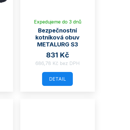
Expedujeme do 3 dnů
Bezpečnostní
kotníková obuv
METALURG S3
831 Kč
686,78 Kč bez DPH
DETAIL