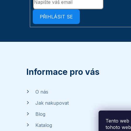
PŘIHLÁSIT SE
Z
á
p
Informace pro vás
a
O nás
t
Jak nakupovat
í
Blog
Tento web 
Katalog
tohoto webu