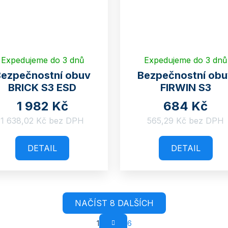
Expedujeme do 3 dnů
Expedujeme do 3 dnů
ezpečnostní obuv
Bezpečnostní ob
BRICK S3 ESD
FIRWIN S3
1 982 Kč
684 Kč
1 638,02 Kč bez DPH
565,29 Kč bez DPH
DETAIL
DETAIL
NAČÍST 8 DALŠÍCH
1
6