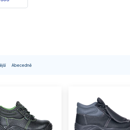
jší
Abecedně