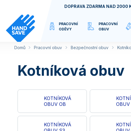
Přejít
DOPRAVA ZDARMA NAD 2000 
na
obsah
PRACOVNÍ
PRACOVNÍ
ODĚVY
OBUV
Domů
Pracovní obuv
VIRTUÁLNÍ
Bezpečnostní obuv
Kotník
KATEGORIE
Kotníková obuv
KOTNÍKOVÁ
KOTN
OBUV OB
OBUV 
KOTNÍKOVÁ
KOTN
OBUV S3
OBUV