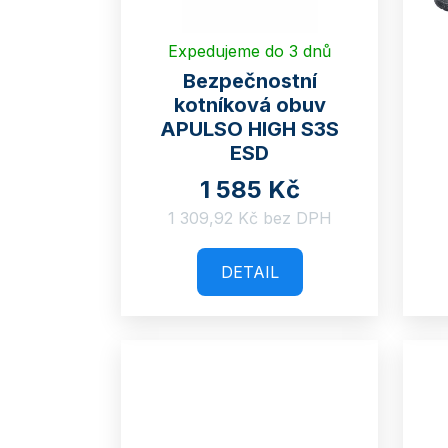
p
s
r
Expedujeme do 3 dnů
p
Bezpečnostní
o
kotníková obuv
r
APULSO HIGH S3S
d
ESD
o
u
1 585 Kč
d
1 309,92 Kč bez DPH
k
u
t
DETAIL
k
ů
t
ů