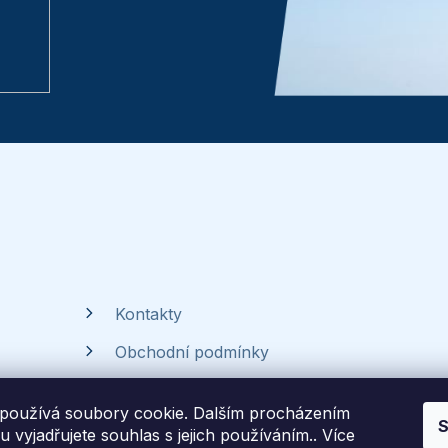
p
i
s
u
Kontakty
Obchodní podmínky
Ochrana osobních údajů
používá soubory cookie. Dalším procházením
S
Časté dotazy
 vyjadřujete souhlas s jejich používáním.. Více