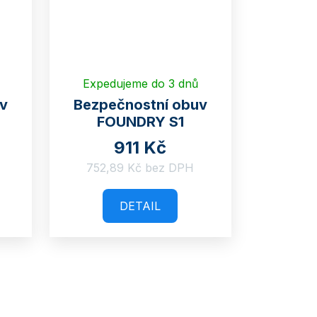
Expedujeme do 3 dnů
uv
Bezpečnostní obuv
FOUNDRY S1
911 Kč
752,89 Kč bez DPH
DETAIL