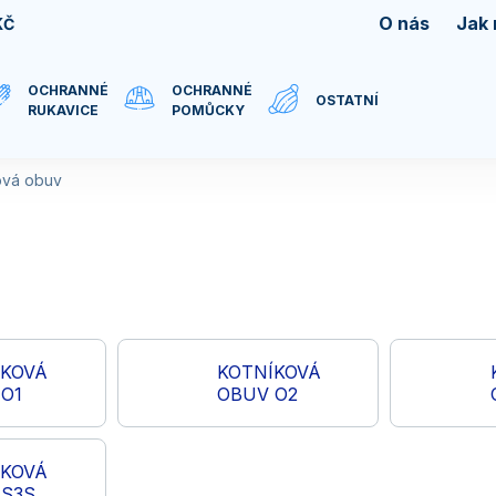
O nás
Jak
KČ
OCHRANNÉ
OCHRANNÉ
OSTATNÍ
RUKAVICE
POMŮCKY
ová obuv
ÍKOVÁ
KOTNÍKOVÁ
O1
OBUV O2
ÍKOVÁ
 S3S