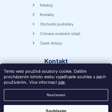
Katalog
Kontakty
Obchodní podmínky
Ochrana osobních údajů
Časté dotazy
Kontakt
Tento web používá soubory cookie. Dalším
procházením tohoto webu vyjadřujete souhlas s jejich
dotazy
@
handsave.cz
používáním.. Více informací
zde
.
774 669 457
Nastavení
Vytvořilo
Liff Studio
na platformě
Shoptet
Souhlasím