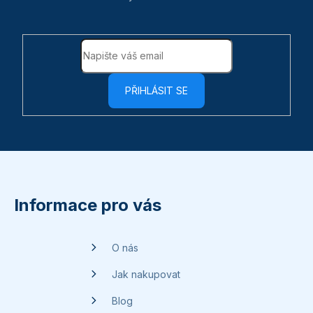
PŘIHLÁSIT SE
Z
á
p
Informace pro vás
a
t
O nás
í
Jak nakupovat
Blog