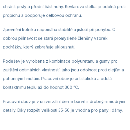
chránit prsty a přední část nohy. Kevlarová stélka je odolná proti
propichu a podporuje celkovou ochranu.
Zpevnění kotníku napomáhá stabilitě a jistotě při pohybu. O
dobrou přilnavost se stará promyšleně členěný vzorek
podrážky, který zabraňuje uklouznutí.
Podešev je vyrobena z kombinace polyuretanu a gumy pro
zajištění optimálních vlastností, jako jsou odolnost proti olejům a
pohonným hmotám. Pracovní obuv je antistatická a odolá
kontaktnímu teplu až do hodnot 300 °C.
Pracovní obuv je v univerzální černé barvě s drobnými modrými
detaily. Díky rozpětí velikostí 35-50 je vhodná pro pány i dámy.