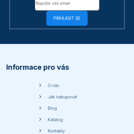
PŘIHLÁSIT SE
Z
á
p
Informace pro vás
a
t
O nás
í
Jak nakupovat
Blog
Katalog
Kontakty