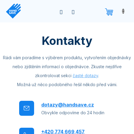
Přejít
na
obsah
Kontakty
Rádi vám poradíme s výběrem produktu, vytvořením objednávky
nebo zjištěním informací o objednávce. Zkuste nejdříve
zkontrolovat sekci
časté dotazy
.
Možná už něco podobného řešil někdo před vámi.
dotazy@handsave.cz
Obvykle odpovíme do 24 hodin
+420 774 669 457