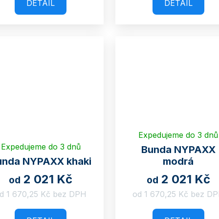
DETAIL
DETAIL
Expedujeme do 3 dnů
Expedujeme do 3 dnů
Bunda NYPAXX
unda NYPAXX khaki
modrá
2 021 Kč
2 021 Kč
od
od
d 1 670,25 Kč bez DPH
od 1 670,25 Kč bez D