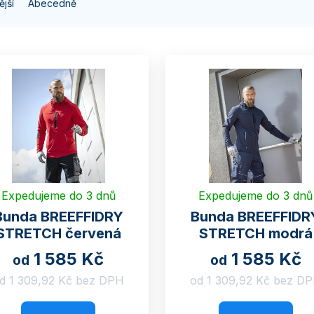
jší
Abecedně
Expedujeme do 3 dnů
Expedujeme do 3 dnů
Bunda BREEFFIDRY
Bunda BREEFFIDR
STRETCH červená
STRETCH modrá
1 585 Kč
1 585 Kč
od
od
d 1 309,92 Kč bez DPH
od 1 309,92 Kč bez D