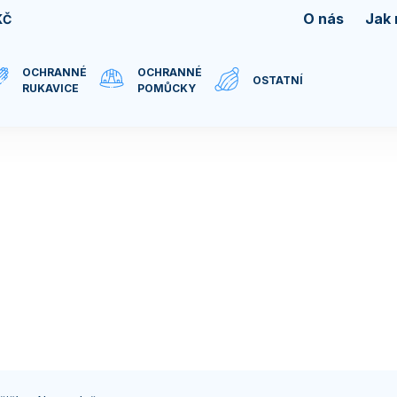
O nás
Jak
KČ
OCHRANNÉ
OCHRANNÉ
OSTATNÍ
RUKAVICE
POMŮCKY