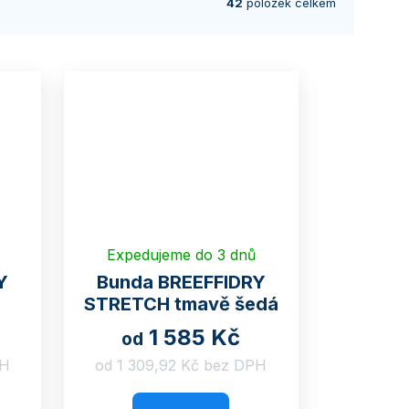
42
položek celkem
Expedujeme do 3 dnů
Y
Bunda BREEFFIDRY
STRETCH tmavě šedá
1 585 Kč
od
PH
od 1 309,92 Kč bez DPH