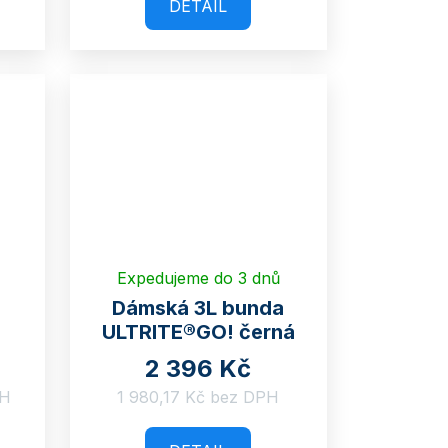
DETAIL
Expedujeme do 3 dnů
Dámská 3L bunda
ULTRITE®GO! černá
2 396 Kč
PH
1 980,17 Kč bez DPH