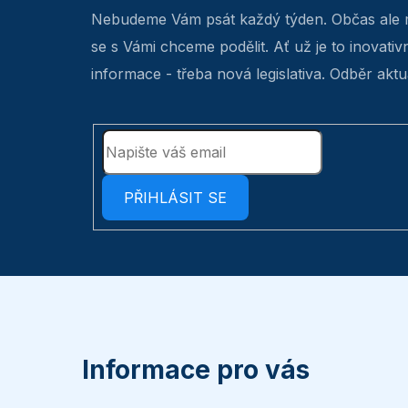
Nebudeme Vám psát každý týden. Občas ale 
se s Vámi chceme podělit. Ať už je to inovativ
informace - třeba nová legislativa. Odběr aktua
PŘIHLÁSIT SE
Z
á
p
Informace pro vás