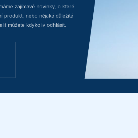
máme zajímavé novinky, o které
v
ní produkt, nebo nějaká důležitá
k
lit můžete kdykoliv odhlásit.
y
v
ý
p
i
s
u