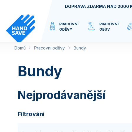
Přejít
DOPRAVA ZDARMA NAD 2000 
na
obsah
PRACOVNÍ
PRACOVNÍ
ODĚVY
OBUV
Domů
Pracovní oděvy
VIRTUÁLNÍ
Bundy
KATEGORIE
Bundy
Nejprodávanější
Filtrování
Ř