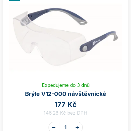
p
V
r
ý
o
p
d
i
u
s
k
p
t
r
ů
o
d
u
Expedujeme do 3 dnů
k
Brýle V12-000 návštěvnické
t
177 Kč
ů
146,28 Kč bez DPH