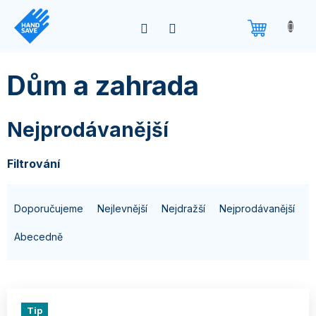
Přejít
na
obsah
Dům a zahrada
Nejprodávanější
Filtrování
Ř
Doporučujeme
Nejlevnější
Nejdražší
Nejprodávanější
a
z
Abecedně
e
n
í
Tip