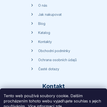
t
O nás
í
Jak nakupovat
Blog
Katalog
Kontakty
Obchodní podmínky
Ochrana osobních údajů
Časté dotazy
Kontakt
Tento web používá soubory cookie. Dalším
procházením tohoto webu vyjadřujete souhlas s jejich
dotazy
@
handsave.cz
používáním.. Více informací
zde
.