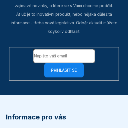
k
zajímavé novinky, o které se s Vámi chceme podělit.
y
Ať už je to inovativní produkt, nebo nějaká důležitá
v
informace - třeba nová legislativa. Odběr aktualit můžete
ý
kdykoliv odhlásit.
p
i
s
u
PŘIHLÁSIT SE
Z
á
p
Informace pro vás
a