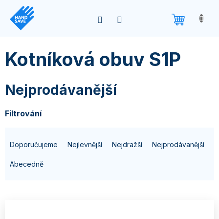
Přejít
na
obsah
Kotníková obuv S1P
Nejprodávanější
Filtrování
Ř
Doporučujeme
Nejlevnější
Nejdražší
Nejprodávanější
a
z
Abecedně
e
n
V
í