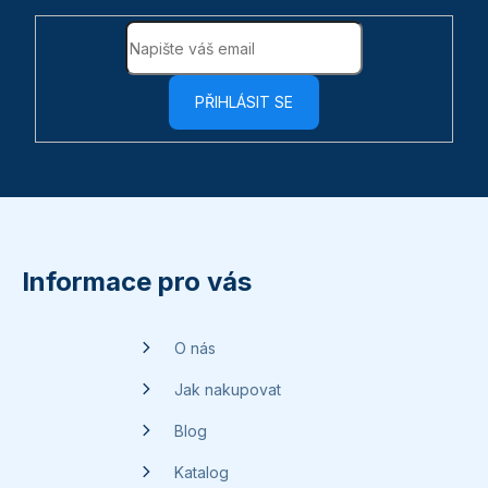
ý
p
i
s
PŘIHLÁSIT SE
u
Z
á
p
Informace pro vás
a
t
O nás
í
Jak nakupovat
Blog
Katalog