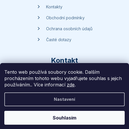
Kontakty
Obchodní podmínky
Ochrana osobních údajů
Časté dotazy
Kontakt
Tento web používá soubory cookie. Dalším
procházením tohoto webu vyjadřujete souhlas s jejich
dotazy
@
handsave.cz
používáním.. Více informací
zde
.
774 669 457
Nastavení
Vytvořilo
Liff Studio
na platformě
Shoptet
Souhlasím
Copyright 2026
Handsave.cz
. Všechna práva vyhrazena.