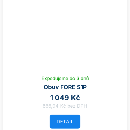
Expedujeme do 3 dnů
Obuv FORE S1P
1 049 Kč
866,94 Kč bez DPH
DETAIL