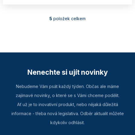
5
položek celkem
O
v
l
á
d
a
c
Nenechte si ujít novinky
í
p
Nebudeme Vám psát každý týden. Občas ale máme
r
zajímavé novinky, o které se s Vámi chceme podělit.
v
Ať už je to inovativní produkt, nebo nějaká důležitá
k
informace - třeba nová legislativa. Odběr aktualit můžete
y
kdykoliv odhlásit.
v