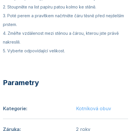
2. Stoupněte na list papíru patou kolmo ke stěně.
3. Poté perem a pravítkem načrtněte čáru těsně před nejdelším
prstem.
4. Změřte vzdálenost mezi stěnou a čárou, kterou jste právě
nakreslili.
5. Vyberte odpovídající velikost.
Kategorie
:
Kotníková obuv
Záruka
:
2 roky