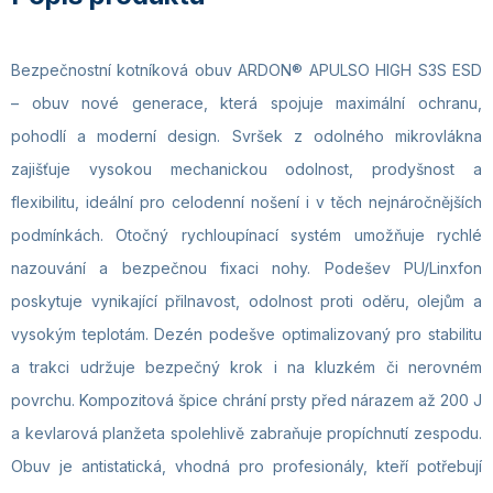
Bezpečnostní kotníková obuv ARDON® APULSO HIGH S3S ESD
– obuv nové generace, která spojuje maximální ochranu,
pohodlí a moderní design. Svršek z odolného mikrovlákna
zajišťuje vysokou mechanickou odolnost, prodyšnost a
flexibilitu, ideální pro celodenní nošení i v těch nejnáročnějších
podmínkách. Otočný rychloupínací systém umožňuje rychlé
nazouvání a bezpečnou fixaci nohy. Podešev PU/Linxfon
poskytuje vynikající přilnavost, odolnost proti oděru, olejům a
vysokým teplotám. Dezén podešve optimalizovaný pro stabilitu
a trakci udržuje bezpečný krok i na kluzkém či nerovném
povrchu. Kompozitová špice chrání prsty před nárazem až 200 J
a kevlarová planžeta spolehlivě zabraňuje propíchnutí zespodu.
Obuv je antistatická, vhodná pro profesionály, kteří potřebují