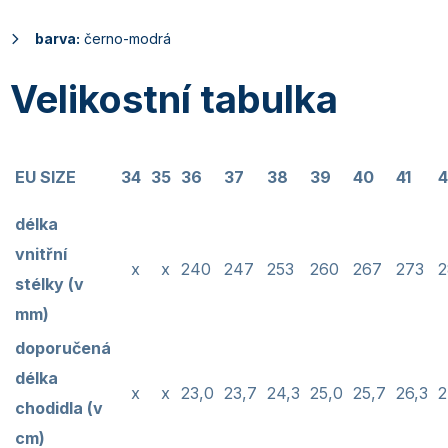
barva:
černo-modrá
Velikostní tabulka
EU SIZE
34
35
36
37
38
39
40
41
4
délka
vnitřní
x
x
240
247
253
260
267
273
2
stélky (v
mm)
doporučená
délka
x
x
23,0
23,7
24,3
25,0
25,7
26,3
2
chodidla (v
cm)