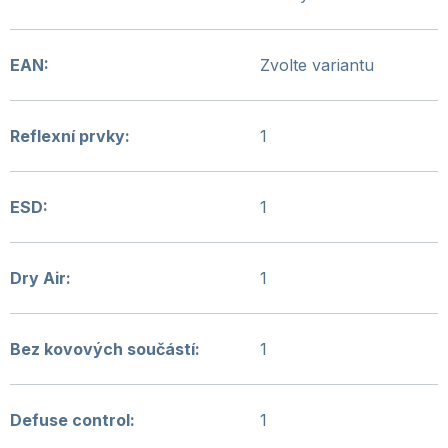
EAN
:
Zvolte variantu
Reflexní prvky
:
1
ESD
:
1
Dry Air
:
1
Bez kovových součástí
:
1
Defuse control
:
1