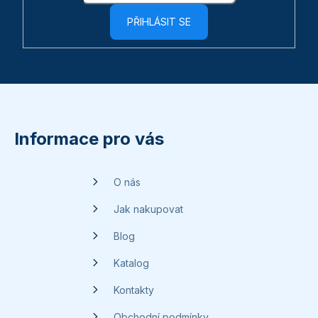
PŘIHLÁSIT SE
Z
á
p
Informace pro vás
a
t
O nás
í
Jak nakupovat
Blog
Katalog
Kontakty
Obchodní podmínky