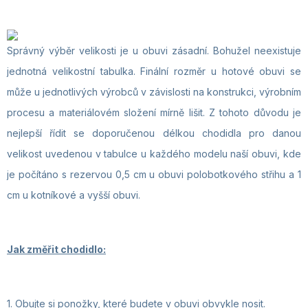
Správný výběr velikosti je u obuvi zásadní. Bohužel neexistuje
jednotná velikostní tabulka. Finální rozměr u hotové obuvi se
může u jednotlivých výrobců v závislosti na konstrukci, výrobním
procesu a materiálovém složení mírně lišit. Z tohoto důvodu je
nejlepší řídit se doporučenou délkou chodidla pro danou
velikost uvedenou v tabulce u každého modelu naší obuvi, kde
je počítáno s rezervou 0,5 cm u obuvi polobotkového střihu a 1
cm u kotníkové a vyšší obuvi.
Jak změřit chodidlo:
1. Obujte si ponožky, které budete v obuvi obvykle nosit.