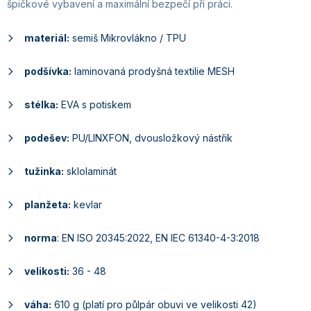
špičkové vybavení a maximální bezpečí při práci.
materiál:
semiš Mikrovlákno / TPU
podšívka:
laminovaná prodyšná textilie MESH
stélka:
EVA s potiskem
podešev:
PU/LINXFON, dvousložkový nástřik
tužinka:
sklolaminát
planžeta:
kevlar
norma
: EN ISO 20345:2022, EN IEC 61340-4-3:2018
velikosti:
36 - 48
váha:
610 g (platí pro půlpár obuvi ve velikosti 42)