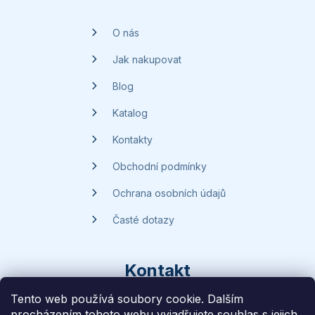
a
t
O nás
í
Jak nakupovat
Blog
Katalog
Kontakty
Obchodní podmínky
Ochrana osobních údajů
Časté dotazy
Kontakt
Tento web používá soubory cookie. Dalším
procházením tohoto webu vyjadřujete souhlas s jejich
dotazy
@
handsave.cz