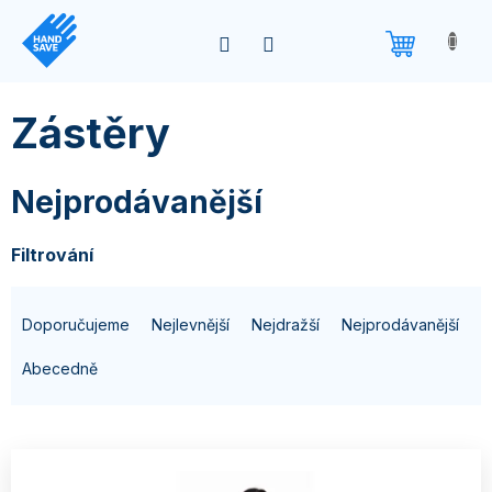
Přejít
na
obsah
Zástěry
Nejprodávanější
Filtrování
Ř
Doporučujeme
Nejlevnější
Nejdražší
Nejprodávanější
a
z
Abecedně
e
n
V
í