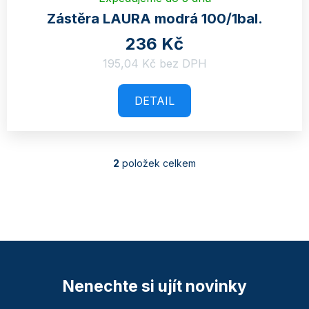
Zástěra LAURA modrá 100/1bal.
236 Kč
195,04 Kč bez DPH
DETAIL
2
položek celkem
O
v
l
á
d
a
c
Nenechte si ujít novinky
í