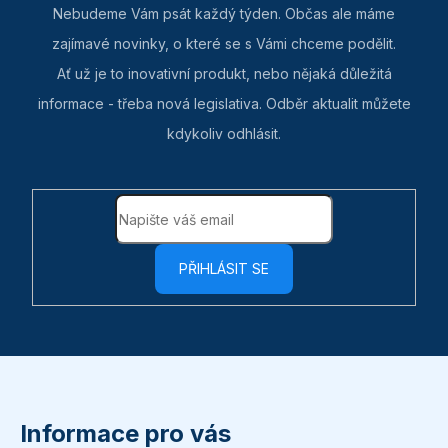
p
Nebudeme Vám psát každý týden. Občas ale máme
r
zajímavé novinky, o které se s Vámi chceme podělit.
v
Ať už je to inovativní produkt, nebo nějaká důležitá
k
informace - třeba nová legislativa. Odběr aktualit můžete
y
kdykoliv odhlásit.
v
ý
p
i
s
PŘIHLÁSIT SE
u
Z
á
p
Informace pro vás