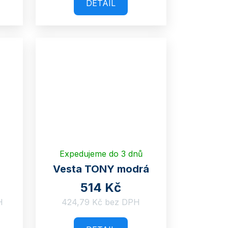
DETAIL
Expedujeme do 3 dnů
Vesta TONY modrá
514 Kč
H
424,79 Kč bez DPH