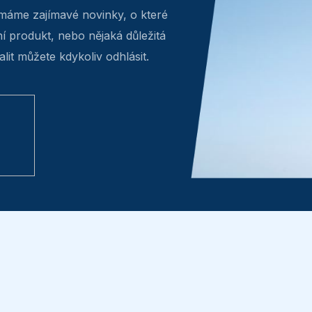
máme zajímavé novinky, o které
v
ní produkt, nebo nějaká důležitá
k
lit můžete kdykoliv odhlásit.
y
v
ý
p
i
s
u