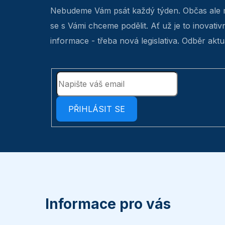
Nebudeme Vám psát každý týden. Občas ale 
se s Vámi chceme podělit. Ať už je to inovativ
informace - třeba nová legislativa. Odběr aktua
PŘIHLÁSIT SE
Z
á
p
Informace pro vás