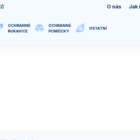
O nás
Jak
KČ
OCHRANNÉ
OCHRANNÉ
OSTATNÍ
RUKAVICE
POMŮCKY