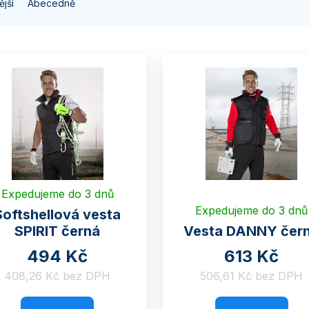
jší
Abecedně
Expedujeme do 3 dnů
Expedujeme do 3 dnů
Softshellová vesta
SPIRIT černá
Vesta DANNY čer
494 Kč
613 Kč
408,26 Kč bez DPH
506,61 Kč bez DPH