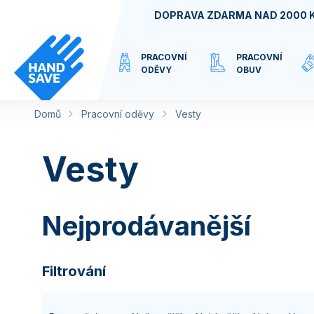
Přejít
DOPRAVA ZDARMA NAD 2000 
na
obsah
PRACOVNÍ
PRACOVNÍ
ODĚVY
OBUV
Domů
Pracovní oděvy
VIRTUÁLNÍ
Vesty
KATEGORIE
Vesty
Nejprodávanější
Filtrování
Ř