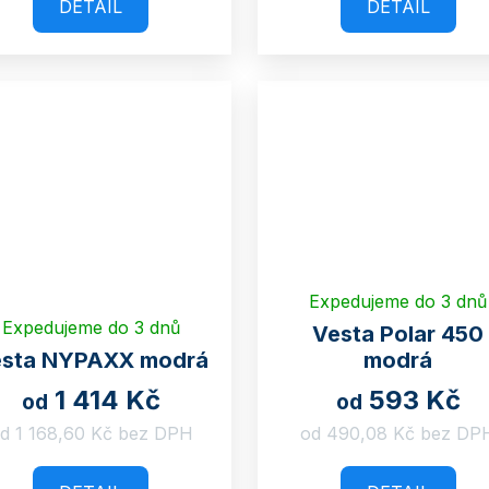
DETAIL
DETAIL
Expedujeme do 3 dnů
Expedujeme do 3 dnů
Vesta Polar 450
sta NYPAXX modrá
modrá
1 414 Kč
593 Kč
od
od
d 1 168,60 Kč bez DPH
od 490,08 Kč bez DP