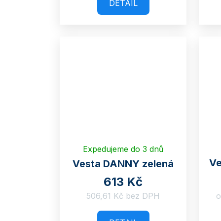
k
DETAIL
u
t
k
ů
t
ů
Expedujeme do 3 dnů
Ve
Vesta DANNY zelená
613 Kč
506,61 Kč bez DPH
o