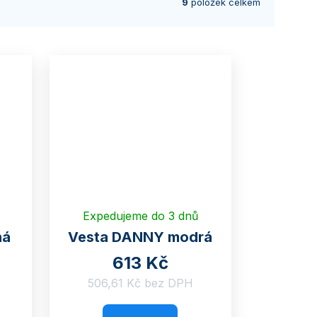
9
položek celkem
Expedujeme do 3 dnů
ná
Vesta DANNY modrá
613 Kč
506,61 Kč bez DPH