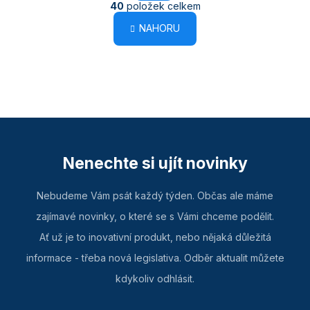
O
40
položek celkem
v
NAHORU
l
á
d
a
c
í
p
Nenechte si ujít novinky
r
v
Nebudeme Vám psát každý týden. Občas ale máme
k
zajímavé novinky, o které se s Vámi chceme podělit.
y
Ať už je to inovativní produkt, nebo nějaká důležitá
v
informace - třeba nová legislativa. Odběr aktualit můžete
ý
kdykoliv odhlásit.
p
i