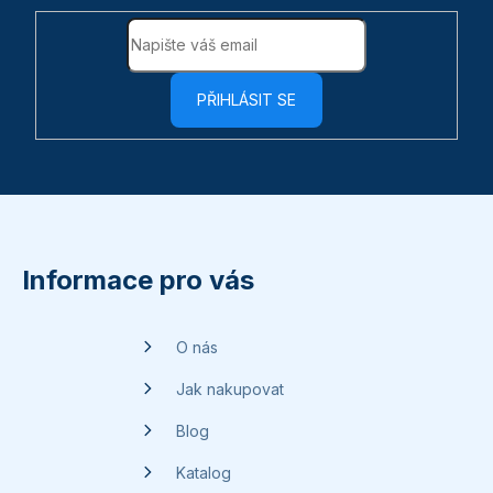
s
u
PŘIHLÁSIT SE
Z
á
p
Informace pro vás
a
t
O nás
í
Jak nakupovat
Blog
Katalog