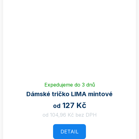
Expedujeme do 3 dnů
Dámské tričko LIMA mintové
127 Kč
od
od 104,96 Kč bez DPH
DETAIL