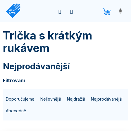
Přejít
na
obsah
Trička s krátkým
rukávem
Nejprodávanější
Filtrování
Ř
Doporučujeme
Nejlevnější
Nejdražší
Nejprodávanější
a
z
Abecedně
e
n