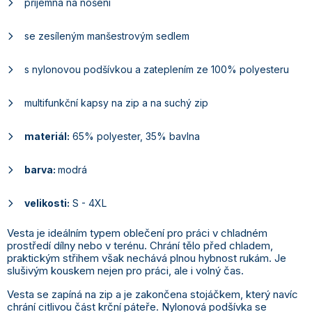
příjemná na nošení
se zesíleným manšestrovým sedlem
s nylonovou podšívkou a zateplením ze 100% polyesteru
multifunkční kapsy na zip a na suchý zip
materiál:
65% polyester, 35% bavlna
barva:
modrá
velikosti:
S - 4XL
Vesta je ideálním typem oblečení pro práci v chladném
prostředí dílny nebo v terénu. Chrání tělo před chladem,
praktickým střihem však nechává plnou hybnost rukám. Je
slušivým kouskem nejen pro práci, ale i volný čas.
Vesta se zapíná na zip a je zakončena stojáčkem, který navíc
chrání citlivou část krční páteře. Nylonová podšívka se