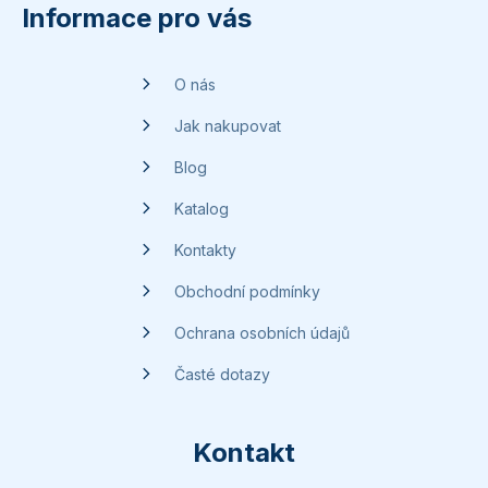
p
Informace pro vás
a
t
O nás
í
Jak nakupovat
Blog
Katalog
Kontakty
Obchodní podmínky
Ochrana osobních údajů
Časté dotazy
Kontakt