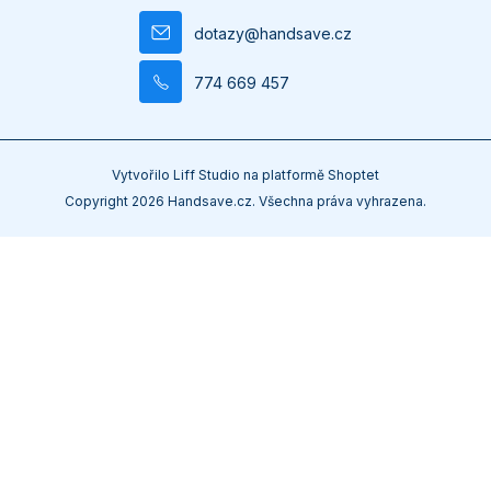
dotazy
@
handsave.cz
774 669 457
Vytvořilo
Liff Studio
na platformě
Shoptet
Copyright 2026
Handsave.cz
. Všechna práva vyhrazena.