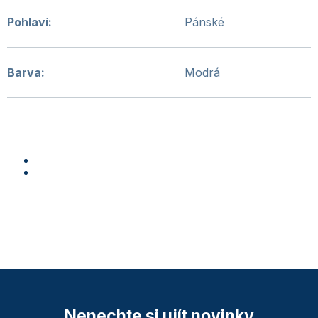
Pohlaví
:
Pánské
Barva
:
Modrá
Nenechte si ujít novinky