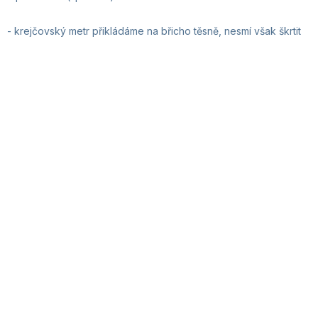
- krejčovský metr
přikládáme na břicho těsně, nesmí však škrtit