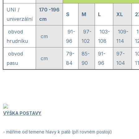
UNI /
170 -196
S
M
L
XL
2
univerzální
cm
obvod
91-
97-
103-
109-
1
cm
hrudníku
96
102
108
114
1
obvod
79-
85-
91-
97-
1
cm
pasu
84
90
96
104
1
VÝŠKA POSTAVY
-
měříme od temene hlavy k patě (při rovném postoji)