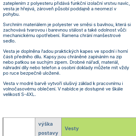
zateplením z polyesteru přidává funkční izolační vrstvu navíc,
vesta je hřejivá, zároveň působí poddajně a neomezí v
pohybu.
Svrchním materiálem je polyester ve směsi s bavlnou, která si
zachovává tvarovou i barevnou stálost a také odolnost vůči
mechanickému opotřebení. Ramena chrání manšestrové
sedlo.
Vesta je doplněna řadou praktických kapes ve spodní i horní
části předního dílu. Kapsy jsou chráněné zapínáním na zip
nebo patkou se suchým zipem. Drobné nářadí, materiál,
náhradní díly nebo telefon a osobní doklady můžete mít vždy
po ruce bezpečně uložené.
Vesta v modré barvě vytvoří slušivý základ k pracovnímu i
volnočasovému oblečení. V nabídce je dostupné ve škále
velikostí S-4XL.
výška
Vesty
postavy