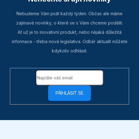
Nebudeme Vám psát každý týden. Občas ale máme
zajímavé novinky, o které se s Vámi chceme podělit.
Ať už je to inovativní produkt, nebo nějaká důležitá
informace - třeba nová legislativa. Odběr aktualit můžete
kdykoliv odhlásit.
PŘIHLÁSIT SE
Z
á