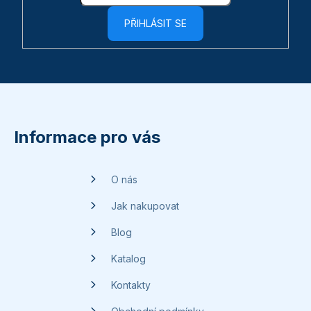
PŘIHLÁSIT SE
Z
á
p
Informace pro vás
a
t
O nás
í
Jak nakupovat
Blog
Katalog
Kontakty