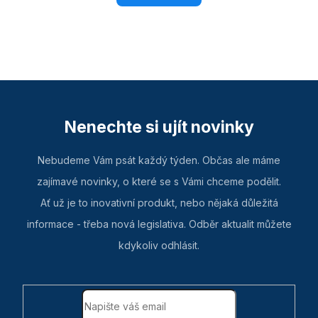
l
á
d
a
c
í
p
Nenechte si ujít novinky
r
v
Nebudeme Vám psát každý týden. Občas ale máme
k
zajímavé novinky, o které se s Vámi chceme podělit.
y
Ať už je to inovativní produkt, nebo nějaká důležitá
v
informace - třeba nová legislativa. Odběr aktualit můžete
ý
kdykoliv odhlásit.
p
i
s
u