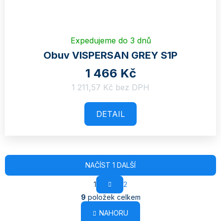
Expedujeme do 3 dnů
Obuv VISPERSAN GREY S1P
1 466 Kč
1 211,57 Kč bez DPH
DETAIL
NAČÍST 1 DALŠÍ
1
2
O
9
položek celkem
v
NAHORU