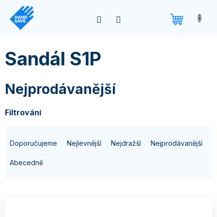
Přejít
na
obsah
Sandál S1P
Nejprodávanější
Filtrování
Ř
Doporučujeme
Nejlevnější
Nejdražší
Nejprodávanější
a
z
Abecedně
e
n
V
í