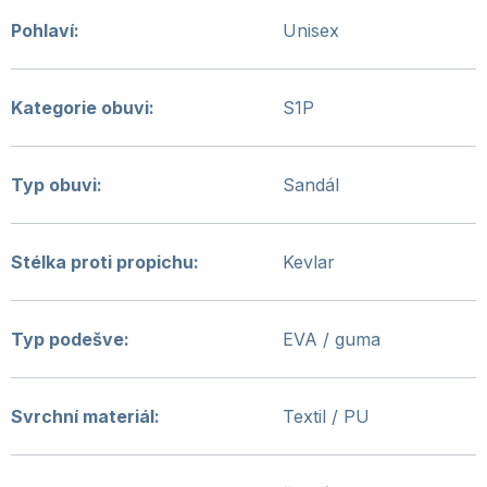
Pohlaví
:
Unisex
Kategorie obuvi
:
S1P
Typ obuvi
:
Sandál
Stélka proti propichu
:
Kevlar
Typ podešve
:
EVA / guma
Svrchní materiál
:
Textil / PU