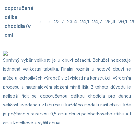
doporučená
délka
x
x
22,7
23,4
24,1
24,7
25,4
26,1
2
chodidla (v
cm)
Správný výběr velikosti je u obuvi zásadní. Bohužel neexistuje
jednotná velikostní tabulka. Finální rozměr u hotové obuvi se
může u jednotlivých výrobců v závislosti na konstrukci, výrobním
procesu a materiálovém složení mírně lišit. Z tohoto důvodu je
nejlepší řídit se doporučenou délkou chodidla pro danou
velikost uvedenou v tabulce u každého modelu naší obuvi, kde
je počítáno s rezervou 0,5 cm u obuvi polobotkového střihu a 1
cm u kotníkové a vyšší obuvi.