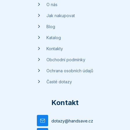
t
O nás
í
Jak nakupovat
Blog
Katalog
Kontakty
Obchodní podmínky
Ochrana osobních údajů
Časté dotazy
Kontakt
dotazy
@
handsave.cz