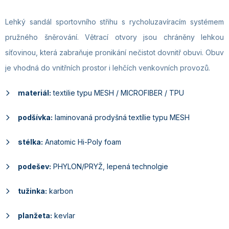
Lehký sandál sportovního střihu s rycholuzavíracím systémem
pružného šněrování. Větrací otvory jsou chráněny lehkou
síťovinou, která zabraňuje pronikání nečistot dovnitř obuvi. Obuv
je vhodná do vnitřních prostor i lehčích venkovních provozů.
materiál:
textilie typu MESH / MICROFIBER / TPU
podšívka:
laminovaná prodyšná textílie typu MESH
stélka:
Anatomic Hi-Poly foam
podešev:
PHYLON/PRYŽ, lepená technolgie
tužinka:
karbon
planžeta:
kevlar