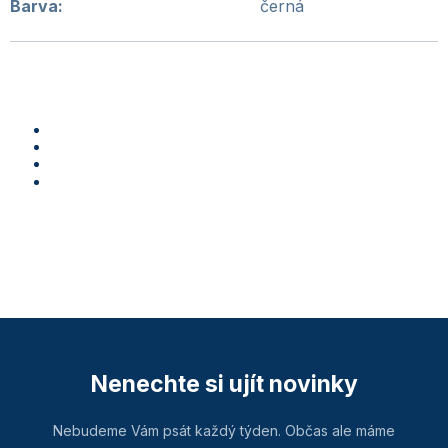
Barva
:
černá
Nenechte si ujít novinky
Nebudeme Vám psát každý týden. Občas ale máme