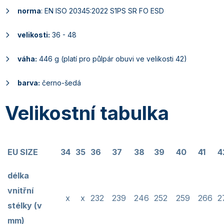
norma
: EN ISO 20345:2022 S1PS SR FO ESD
velikosti:
36 - 48
váha:
446 g (platí pro půlpár obuvi ve velikosti 42)
barva:
černo-šedá
Velikostní tabulka
EU SIZE
34
35
36
37
38
39
40
41
4
délka
vnitřní
x
x
232
239
246
252
259
266
2
stélky (v
mm)