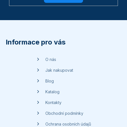
Z
á
p
Informace pro vás
a
t
O nás
í
Jak nakupovat
Blog
Katalog
Kontakty
Obchodní podmínky
Ochrana osobních údajů