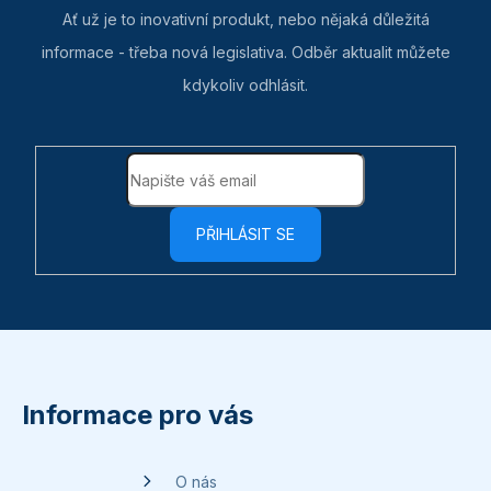
Ať už je to inovativní produkt, nebo nějaká důležitá
informace - třeba nová legislativa. Odběr aktualit můžete
kdykoliv odhlásit.
PŘIHLÁSIT SE
Z
á
p
Informace pro vás
a
t
O nás