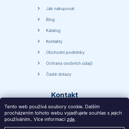
í
Jak nakupovat
Blog
Katalog
Kontakty
Obchodní podmínky
Ochrana osobních údajů
Časté dotazy
Kontakt
Tento web používá soubory cookie. Dalším
procházením tohoto webu vyjadřujete souhlas s jejich
dotazy
@
handsave.cz
používáním.. Více informací
zde
.
774 669 457