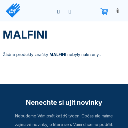
Přejít
na
obsah
MALFINI
Žádné produkty značky
MALFINI
nebyly nalezeny...
Nenechte si ujít novinky
Nebudeme Vám psát každý týden. Občas ale máme
zajímavé novinky, o které se s Vámi chceme podělit.