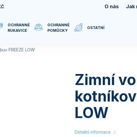
O nás
Jak
KČ
OCHRANNÉ
OCHRANNÉ
OSTATNÍ
RUKAVICE
POMŮCKY
 obuv FREEZE LOW
Zimní v
kotníko
LOW
Detailní informace