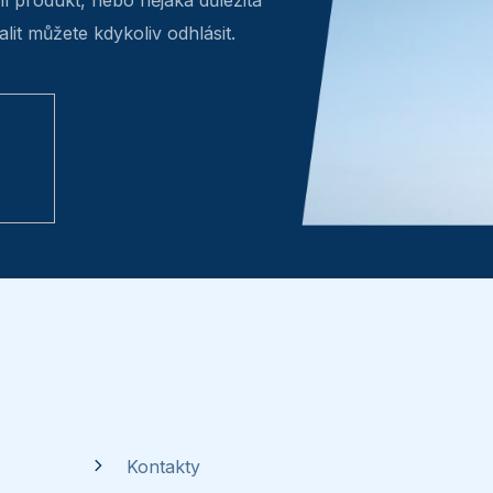
ní produkt, nebo nějaká důležitá
lit můžete kdykoliv odhlásit.
Kontakty