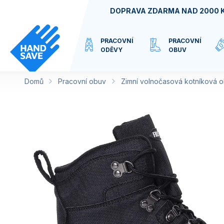
Přejít
DOPRAVA ZDARMA NAD 2000 
na
obsah
PRACOVNÍ
PRACOVNÍ
ODĚVY
OBUV
Domů
Pracovní obuv
VIRTUÁLNÍ
Zimní volnočasová kotníková
KATEGORIE