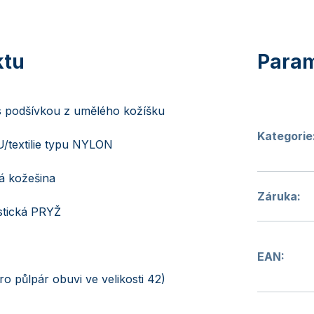
s podšívkou z umělého kožíšku
Kategorie
/textilie typu NYLON
á kožešina
Záruka
:
stická PRYŽ
EAN
:
ro půlpár obuvi ve velikosti 42)