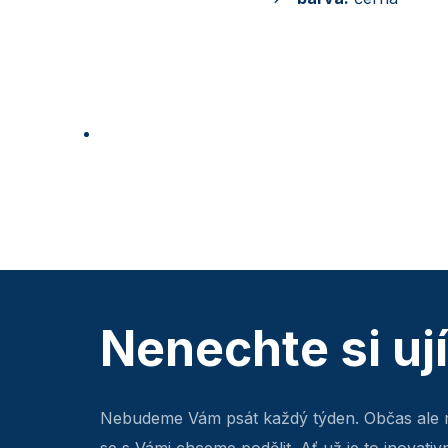
Nenechte si uj
Nebudeme Vám psát každý týden. Občas ale 