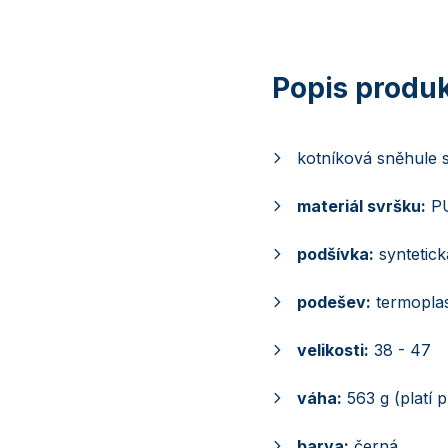
kotníková sněhule 
materiál svršku:
PU
podšívka:
syntetick
podešev:
termopla
velikosti:
38 - 47
váha:
563 g (platí p
barva:
černá