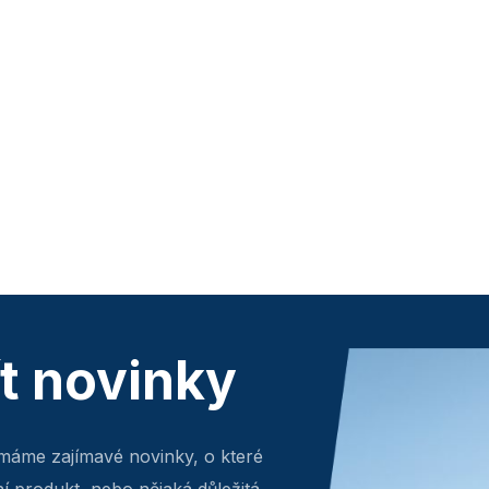
ít novinky
máme zajímavé novinky, o které