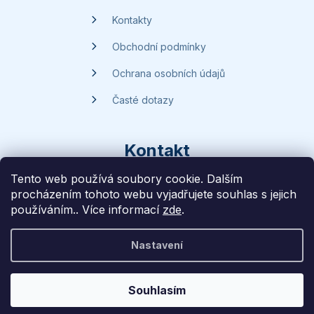
Kontakty
Obchodní podmínky
Ochrana osobních údajů
Časté dotazy
Kontakt
Tento web používá soubory cookie. Dalším
procházením tohoto webu vyjadřujete souhlas s jejich
dotazy
@
handsave.cz
používáním.. Více informací
zde
.
774 669 457
Nastavení
Vytvořilo
Liff Studio
na platformě
Shoptet
Souhlasím
Copyright 2026
Handsave.cz
. Všechna práva vyhrazena.