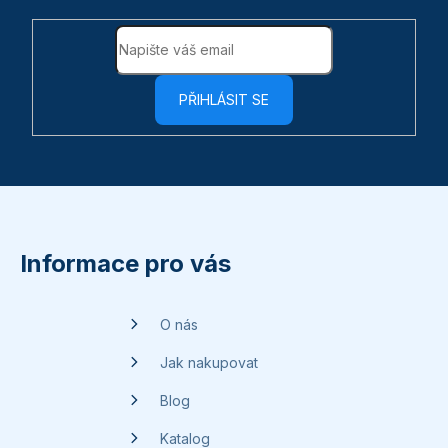
PŘIHLÁSIT SE
Z
á
p
Informace pro vás
a
t
O nás
í
Jak nakupovat
Blog
Katalog