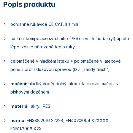
ochranné rukavice CE CAT. II zimní
funkční kompozice svrchního (PES) a vnitřního (akryl) úpletu
lépe izoluje přirozené teplo ruky
celomáčené v hladkém latexu + polomáčené v latexové
pěně s protiskluzovou úpravou (tzv. „sandy finish“)
máčení:
hladký voděodolný latex + latexové máčení s
pískovým dezénem
materiál:
akryl, PES
norma:
EN388:2016 2222B, EN407:2004 X2XXXX,
EN511:2006 X2X