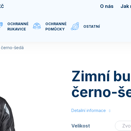
O nás
Jak
KČ
OCHRANNÉ
OCHRANNÉ
OSTATNÍ
RUKAVICE
POMŮCKY
P černo-šedá
Zimní bu
černo-š
Detailní informace
Velikost