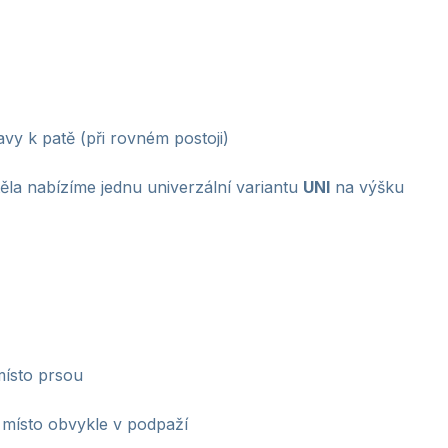
vy k patě (při rovném postoji)
těla nabízíme jednu univerzální variantu
UNI
na výšku
místo prsou
 místo obvykle v podpaží