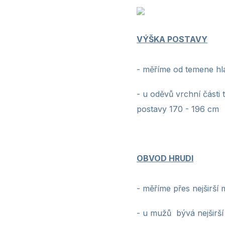
VÝŠKA POSTAVY
-
měříme od temene hla
- u oděvů vrchní části 
postavy 170 - 196 cm
OBVOD HRUDI
- měříme přes nejširší 
- u mužů bývá nejširší