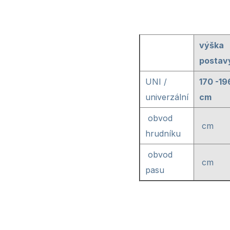
výška
postav
UNI /
170 -19
univerzální
cm
obvod
cm
hrudníku
obvod
cm
pasu