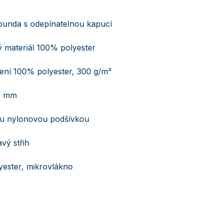
bunda s odepínatelnou kapucí
ý materiál 100% polyester
lení 100% polyester, 300 g/m²
0 mm
ou nylonovou podšívkou
avý střih
ester, mikrovlákno