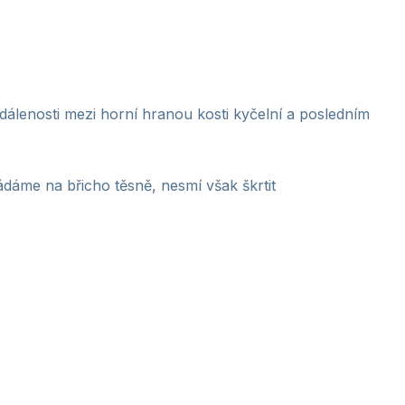
dálenosti mezi horní hranou kosti kyčelní a posledním
ádáme na břicho těsně, nesmí však škrtit