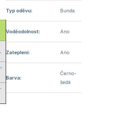
Typ oděvu
:
Bunda
Voděodolnost
:
Ano
L
Zateplení
:
Ano
-
Černo-
8
Barva
:
šedá
-