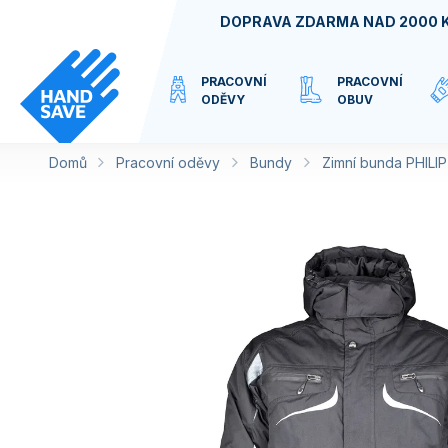
Přejít
DOPRAVA ZDARMA NAD 2000 
na
obsah
PRACOVNÍ
PRACOVNÍ
ODĚVY
OBUV
Domů
Pracovní oděvy
VIRTUÁLNÍ
Bundy
Zimní bunda PHILI
KATEGORIE