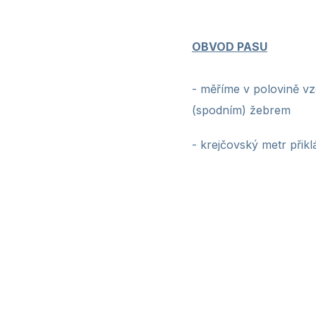
OBVOD PASU
- měříme v polovině vz
(spodním) žebrem
- krejčovský metr
přikl