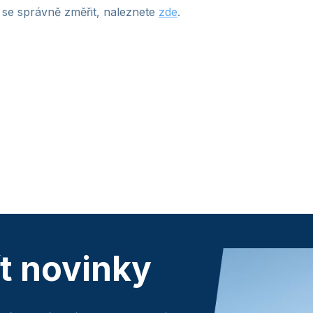
 se správně změřit, naleznete
zde
.
ít novinky