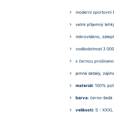
moderní sportovní 
velmi příjemný lehk
mikrovlákno, zatep
voděodolnost 3 00
s černou prošívan
jemné detaily, zajím
materiál:
100% poly
barva:
černo-šedá
velikosti:
S - XXXL