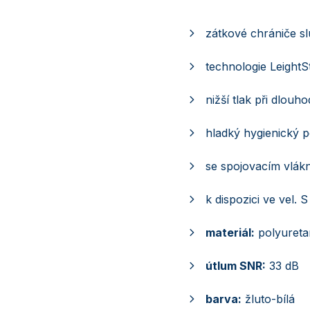
zátkové chrániče s
technologie LeightS
nižší tlak při dlou
hladký hygienický p
se spojovacím vlá
k dispozici ve vel. 
materiál:
polyureta
útlum SNR:
33 dB
barva:
žluto-bílá