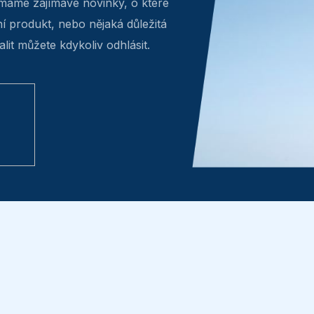
máme zajímavé novinky, o které
ní produkt, nebo nějaká důležitá
lit můžete kdykoliv odhlásit.