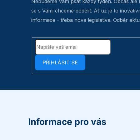
Nebudeme Vám psát každý týden. Občas ale 
se s Vámi chceme podělit. Ať už je to inovativ
informace - třeba nová legislativa. Odběr aktua
PŘIHLÁSIT SE
Z
á
p
Informace pro vás
a