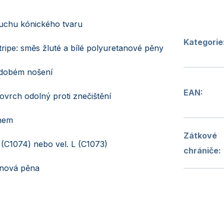
luchu kónického tvaru
Kategorie
tripe: směs žluté a bílé polyuretanové pěny
hodobém nošení
EAN
:
ovrch odolný proti znečištění
knem
Zátkové
S (C1074) nebo vel. L (C1073)
chrániče
:
nová pěna