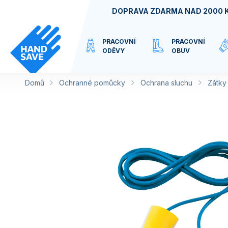
Přejít
DOPRAVA ZDARMA NAD 2000 
na
obsah
PRACOVNÍ
PRACOVNÍ
ODĚVY
OBUV
Domů
Ochranné pomůcky
VIRTUÁLNÍ
Ochrana sluchu
Zátky
KATEGORIE