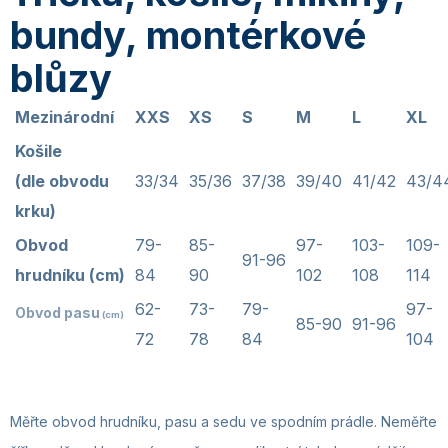
bundy, montérkové
blůzy
Mezinárodní
XXS
XS
S
M
L
XL
Košile
(dle obvodu
33/34
35/36
37/38
39/40
41/42
43/4
krku)
Obvod
79-
85-
97-
103-
109-
91-96
hrudníku (cm)
84
90
102
108
114
62-
73-
79-
97-
Obvod pasu
(cm)
85-90
91-96
72
78
84
104
Měřte obvod hrudníku, pasu a sedu ve spodním prádle. Neměřte