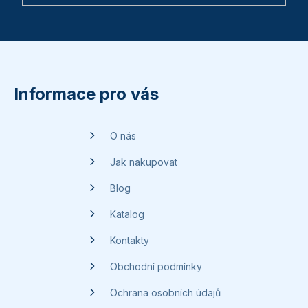
Z
á
p
Informace pro vás
a
t
O nás
í
Jak nakupovat
Blog
Katalog
Kontakty
Obchodní podmínky
Ochrana osobních údajů