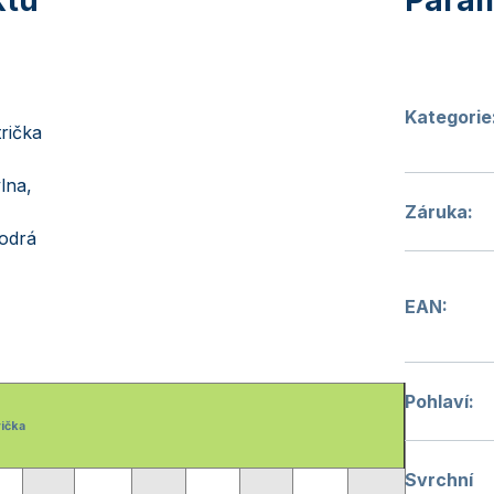
Kategorie
rička
lna,
Záruka
:
odrá
EAN
:
Pohlaví
:
rička
Svrchní