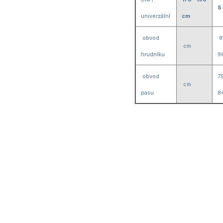
S
univerzální
cm
obvod
9
cm
hrudníku
9
obvod
7
cm
pasu
8