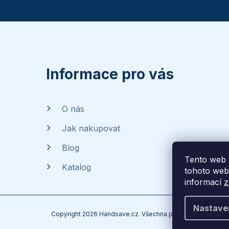
Z
á
p
Informace pro vás
a
O nás
t
Jak nakupovat
í
Blog
Tento web 
Katalog
tohoto webu
informací
z
Nastave
Copyright 2026
Handsave.cz
. Všechna práva vyhrazena.