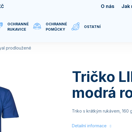
O nás
Jak
KČ
OCHRANNÉ
OCHRANNÉ
OSTATNÍ
RUKAVICE
POMŮCKY
yal prodloužené
Tričko L
modrá ro
Triko s krátkým rukávem, 160 g
Detailní informace