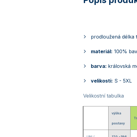
prodloužená délka t
materiál:
100% bav
barva:
královská m
velikosti:
S - 5XL
Velikostní tabulka
výška
T
postavy
UNI /
170 -196