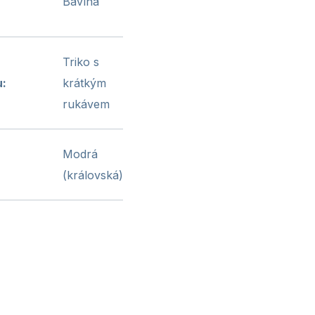
Bavlna
Triko s
u
:
krátkým
rukávem
Modrá
(královská)