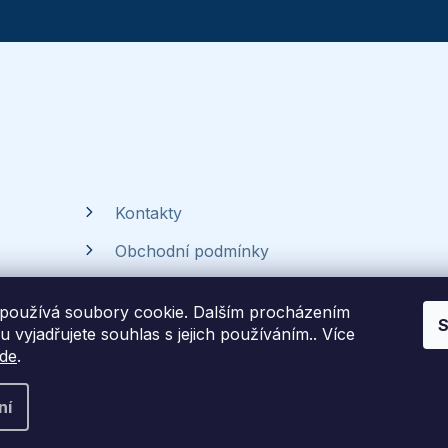
Kontakty
Obchodní podmínky
Ochrana osobních údajů
používá soubory cookie. Dalším procházením
S
Časté dotazy
 vyjadřujete souhlas s jejich používáním.. Více
de
.
ní