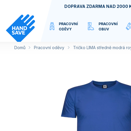
Přejít
DOPRAVA ZDARMA NAD 2000 
na
obsah
PRACOVNÍ
PRACOVNÍ
ODĚVY
OBUV
Domů
Pracovní oděvy
VIRTUÁLNÍ
Tričko LIMA středně modrá ro
KATEGORIE