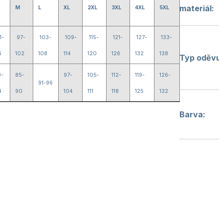
materiál
:
M
L
XL
2XL
3XL
4XL
5XL
1-
97-
103-
109-
115-
121-
127-
133-
6
102
108
114
120
126
132
138
Typ oděv
9-
85-
97-
105-
112-
119-
126-
91-96
4
90
104
111
118
125
132
Barva
: