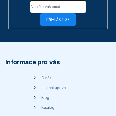
PŘIHLÁSIT SE
Z
á
p
Informace pro vás
a
t
O nás
í
Jak nakupovat
Blog
Katalog