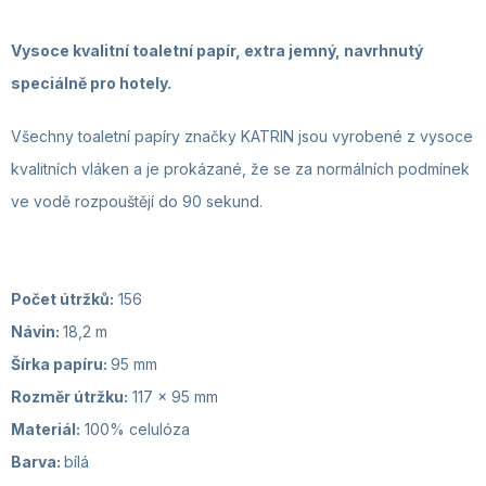
Vysoce kvalitní toaletní papír, extra jemný, navrhnutý
speciálně pro hotely.
Všechny toaletní papíry značky KATRIN jsou vyrobené z vysoce
kvalitních vláken a je prokázané, že se za normálních podmínek
ve vodě rozpouštějí do 90 sekund.
Počet útržků:
156
Návin:
18,2 m
Šírka papíru:
95 mm
Rozměr útržku:
117 x 95 mm
Materiál:
100% celulóza
Barva:
bílá