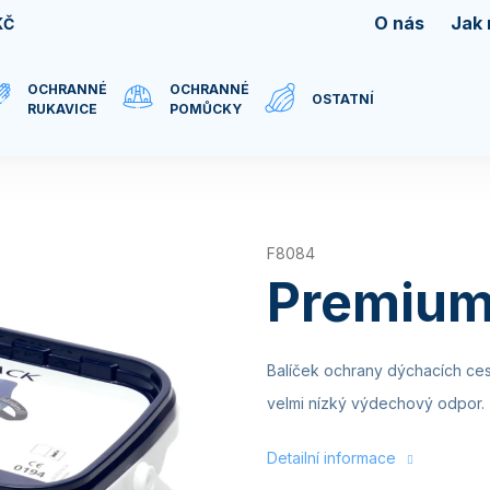
O nás
Jak
KČ
OCHRANNÉ
OCHRANNÉ
OSTATNÍ
RUKAVICE
POMŮCKY
F8084
Premium
Balíček ochrany dýchacích ces
velmi nízký výdechový odpor.
Detailní informace