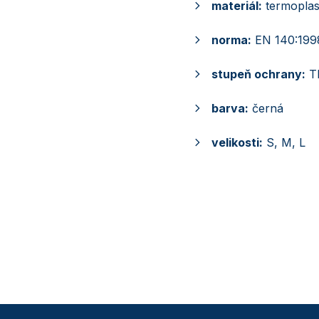
materiál:
termoplas
norma:
EN 140:199
stupeň ochrany:
T
barva:
černá
velikosti:
S, M, L