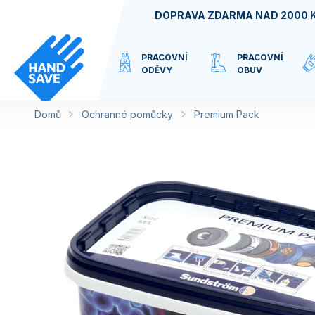
Přejít
DOPRAVA ZDARMA NAD 2000 
na
obsah
PRACOVNÍ
PRACOVNÍ
ODĚVY
OBUV
Domů
Ochranné pomůcky
VIRTUÁLNÍ
Premium Pack
KATEGORIE