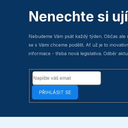
Nenechte si uj
Nebudeme Vám psát každý týden. Občas ale 
se s Vámi chceme podělit. Ať už je to inovativ
informace - třeba nová legislativa. Odběr aktua
PŘIHLÁSIT SE
Z