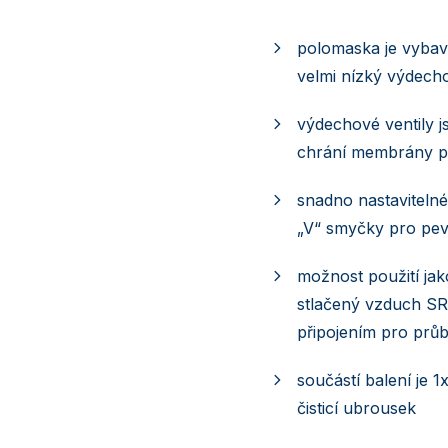
polomaska je vybave
velmi nízký výdech
výdechové ventily j
chrání membrány pr
snadno nastavitelné
„V“ smyčky pro pev
možnost použití jak
stlačený vzduch SR 
připojením pro prů
součástí balení je 1
čisticí ubrousek