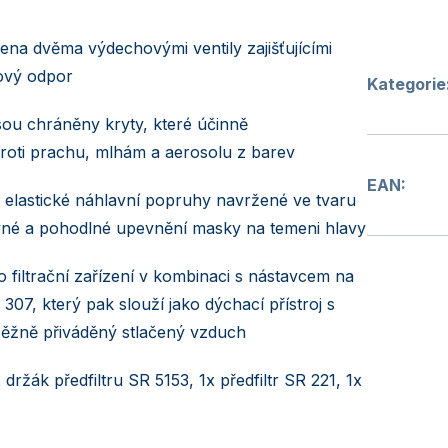
na dvěma výdechovými ventily zajišťujícími
ový odpor
Kategorie
sou chráněny kryty, které účinně
oti prachu, mlhám a aerosolu z barev
EAN
:
 elastické náhlavní popruhy navržené ve tvaru
né a pohodlné upevnění masky na temeni hlavy
o filtrační zařízení v kombinaci s nástavcem na
307, který pak slouží jako dýchací přístroj s
běžně přiváděný stlačený vzduch
x držák předfiltru SR 5153, 1x předfiltr SR 221, 1x