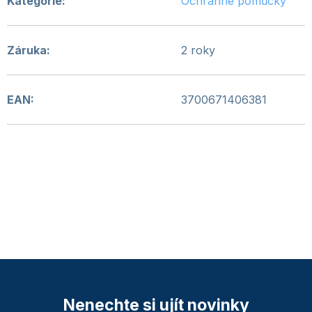
Kategorie
:
Ochranné pomůcky
Záruka
:
2 roky
EAN
:
3700671406381
Nenechte si ujít novinky