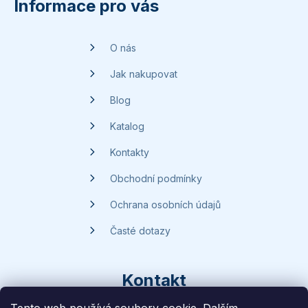
p
Informace pro vás
a
t
O nás
í
Jak nakupovat
Blog
Katalog
Kontakty
Obchodní podmínky
Ochrana osobních údajů
Časté dotazy
Kontakt