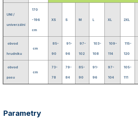
170
UNI /
-196
XS
S
M
L
XL
2XL
univerzální
cm
obvod
85-
91-
97-
103-
109-
115-
cm
hrudníku
90
96
102
108
114
120
obvod
73-
79-
85-
91-
97-
105-
cm
pasu
78
84
90
96
104
111