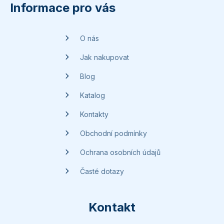
p
Informace pro vás
a
t
O nás
í
Jak nakupovat
Blog
Katalog
Kontakty
Obchodní podmínky
Ochrana osobních údajů
Časté dotazy
Kontakt