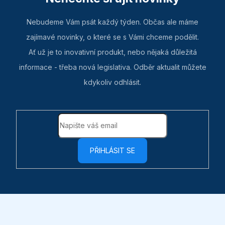
Nebudeme Vám psát každý týden. Občas ale máme
zajímavé novinky, o které se s Vámi chceme podělit.
Ať už je to inovativní produkt, nebo nějaká důležitá
informace - třeba nová legislativa. Odběr aktualit můžete
kdykoliv odhlásit.
PŘIHLÁSIT SE
Z
á