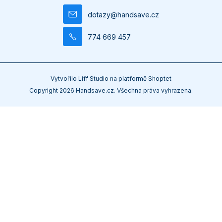
dotazy
@
handsave.cz
774 669 457
Vytvořilo
Liff Studio
na platformě
Shoptet
Copyright 2026
Handsave.cz
. Všechna práva vyhrazena.