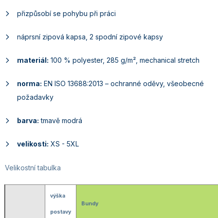
přizpůsobí se pohybu při práci
náprsní zipová kapsa, 2 spodní zipové kapsy
materiál:
100 % polyester, 285 g/m², mechanical stretch
norma:
EN ISO 13688:2013 – ochranné oděvy, všeobecné
požadavky
barva:
tmavě modrá
velikosti:
XS - 5XL
Velikostní tabulka
výška
Bundy
postavy