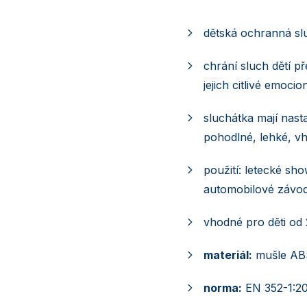
dětská ochranná slu
chrání sluch dětí p
jejich citlivé emoci
sluchátka mají nast
pohodlné, lehké, vh
použití: letecké sho
automobilové závod
vhodné pro děti od 
materiál:
mušle ABS
norma:
EN 352-1:2