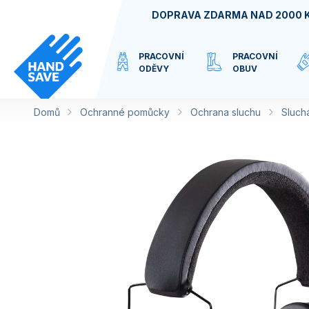
Přejít
DOPRAVA ZDARMA NAD 2000 
na
obsah
PRACOVNÍ
PRACOVNÍ
ODĚVY
OBUV
Domů
Ochranné pomůcky
VIRTUÁLNÍ
Ochrana sluchu
Sluch
KATEGORIE