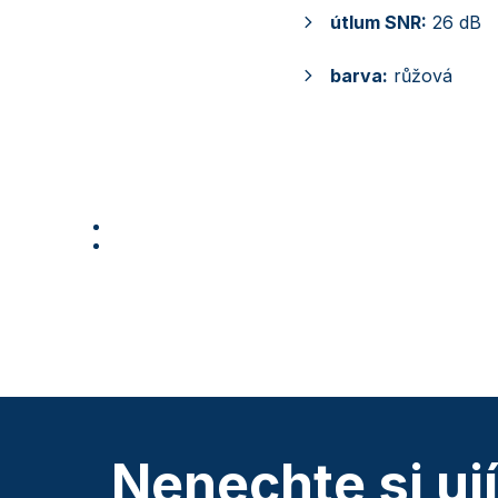
útlum SNR:
26 dB
barva:
růžová
Nenechte si uj