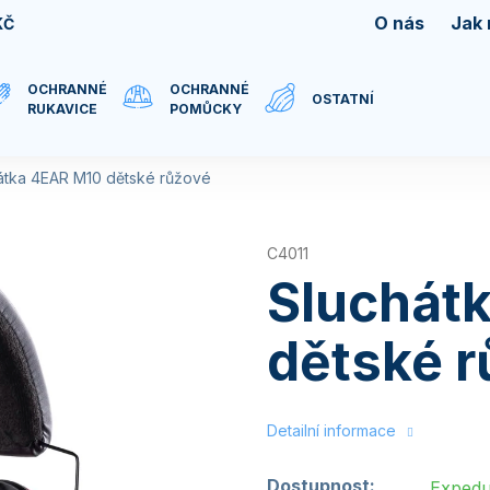
O nás
Jak
KČ
OCHRANNÉ
OCHRANNÉ
OSTATNÍ
RUKAVICE
POMŮCKY
átka 4EAR M10 dětské růžové
C4011
Sluchát
dětské 
Detailní informace
Dostupnost:
Expedu