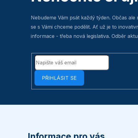
Nebudeme Vám psát každý týden. Občas ale 
se s Vámi chceme podělit. Ať už je to inovativ
informace - třeba nová legislativa. Odběr aktua
PŘIHLÁSIT SE
Z
á
p
Informace pro vás