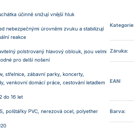
chátka účinně snižují vnější hluk
Kategorie
řed nebezpečnými úrovněmi zvuku a stabilizují
onální reakce
Záruka
:
avitelný polstrovaný hlavový oblouk, jsou velmi
odné pro delší nošení
w, střelnice, zábavní parky, koncerty,
EAN
:
y, venkovní domácí práce, cestování letadlem
2 do 16 let
, polštářky PVC, nerezová ocel, polyether
Barva
:
020