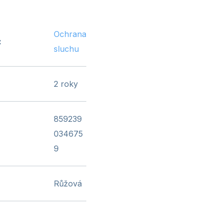
Ochrana
:
sluchu
2 roky
859239
034675
9
Růžová