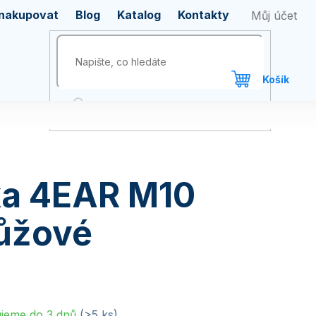
 nakupovat
Blog
Katalog
Kontakty
ka 4EAR M10
růžové
jeme do 3 dnů
(>5 ks)