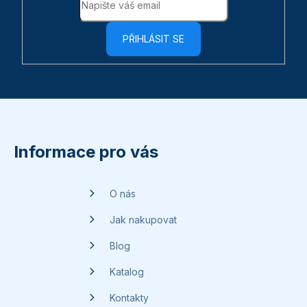
PŘIHLÁSIT SE
Z
á
p
Informace pro vás
a
t
O nás
í
Jak nakupovat
Blog
Katalog
Kontakty