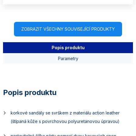
ZOBRAZIT VŠECHNY SOUVISEJÍCÍ PRODUKTY
Popis produktu
Parametry
korkové sandály se svrškem z materiálu action leather
(štípaná kůže s povrchovou polyuretanovou úpravou)
nastavitelná šířka nártu pomocí dvou kovových spon