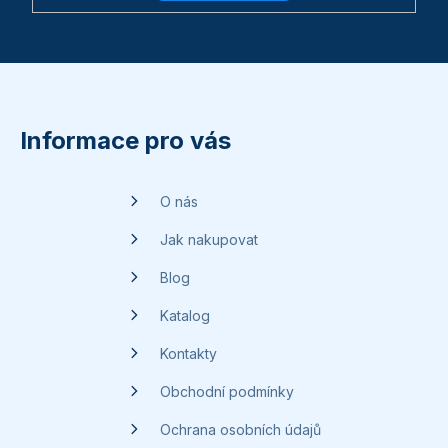
Z
á
p
Informace pro vás
a
t
O nás
í
Jak nakupovat
Blog
Katalog
Kontakty
Obchodní podmínky
Ochrana osobních údajů