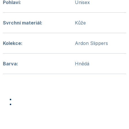
Pohlaví
:
Unisex
Svrchní materiál
:
Kůže
Kolekce
:
Ardon Slippers
Barva
:
Hnědá