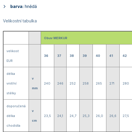
barva:
hnědá
Velikostní tabulka
Obuv MERKUR
velikost
36
37
38
39
40
41
42
EUR
délka
v
vnitřní
240
246
252
258
265
271
280
mm
stélky
doporučená
v
délka
23,5
24,1
24,7
25,3
26,0
26,6
27,5
cm
chodidla