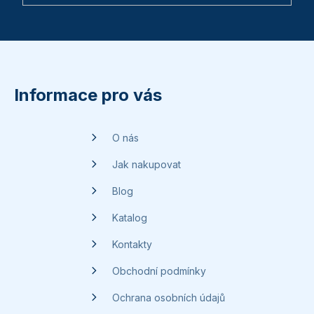
Z
á
p
Informace pro vás
a
t
O nás
í
Jak nakupovat
Blog
Katalog
Kontakty
Obchodní podmínky
Ochrana osobních údajů