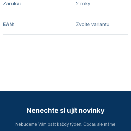
Záruka
:
2 roky
EAN
:
Zvolte variantu
Nenechte si ujít novinky
Nebudeme Vám psát každý týden. Občas ale máme