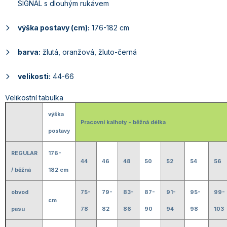
SIGNAL s dlouhým rukávem
výška postavy (cm):
176-182 cm
barva:
žlutá, oranžová, žluto-černá
velikosti:
44-66
Velikostní tabulka
výška
Pracovní kalhoty - běžná délka
postavy
REGULAR
176-
44
46
48
50
52
54
56
/ běžná
182 cm
obvod
75-
79-
83-
87-
91-
95-
99-
cm
pasu
78
82
86
90
94
98
103