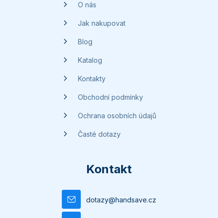
t
O nás
í
Jak nakupovat
Blog
Katalog
Kontakty
Obchodní podmínky
Ochrana osobních údajů
Časté dotazy
Kontakt
dotazy
@
handsave.cz