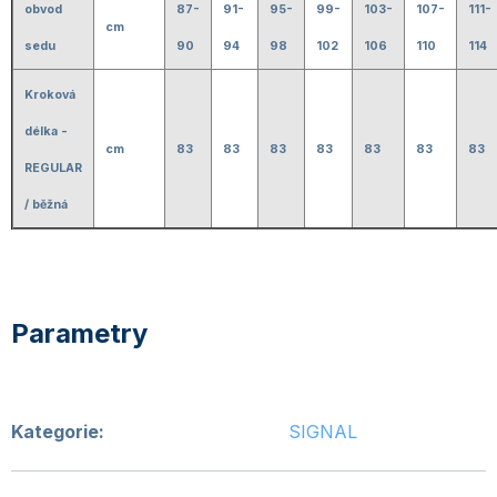
obvod
87-
91-
95-
99-
103-
107-
111-
cm
sedu
90
94
98
102
106
110
114
Kroková
délka -
cm
83
83
83
83
83
83
83
REGULAR
/ běžná
Kategorie
:
SIGNAL