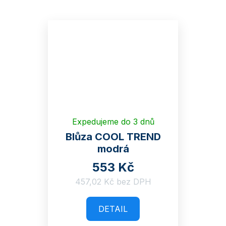
Expedujeme do 3 dnů
Blůza COOL TREND
modrá
553 Kč
457,02 Kč bez DPH
DETAIL