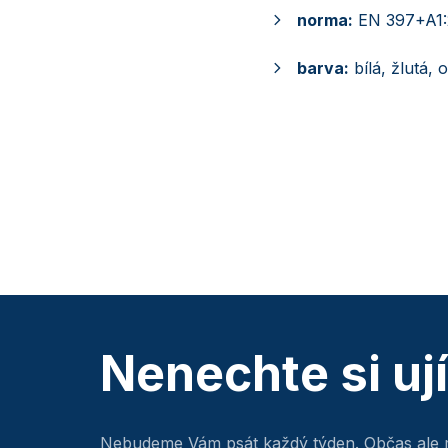
norma:
EN 397+A1:
barva:
bílá, žlutá,
Nenechte si uj
Nebudeme Vám psát každý týden. Občas ale 