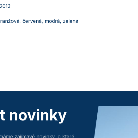
2013
 oranžová, červená, modrá, zelená
ít novinky
máme zajímavé novinky, o které