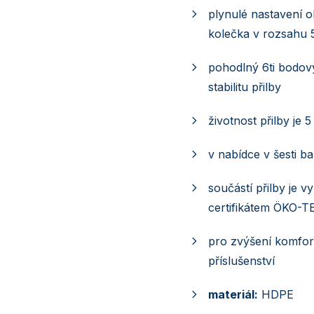
plynulé nastavení
kolečka v rozsahu 
pohodlný 6ti bodov
stabilitu přilby
životnost přilby je 5 
v nabídce v šesti b
součástí přilby je v
certifikátem ÖKO-T
pro zvýšení komfor
příslušenství
materiál:
HDPE