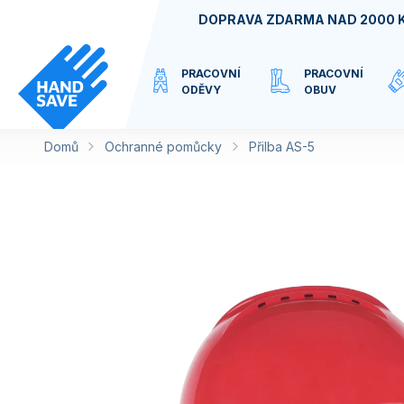
Přejít
DOPRAVA ZDARMA NAD 2000 
na
obsah
PRACOVNÍ
PRACOVNÍ
ODĚVY
OBUV
Domů
Ochranné pomůcky
VIRTUÁLNÍ
Přilba AS-5
KATEGORIE