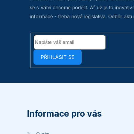
se s Vámi chceme podělit. Ať už je to inovativ
informace - třeba nová legislativa. Odběr aktua
PŘIHLÁSIT SE
Z
á
p
Informace pro vás
a