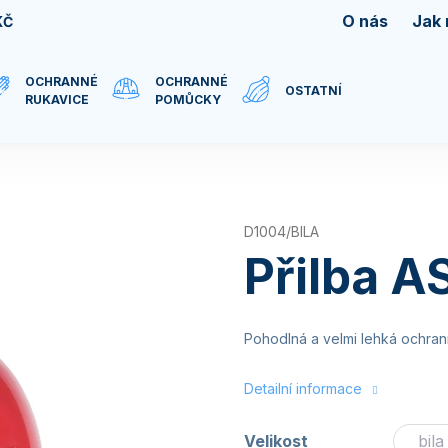
O nás
Jak
KČ
OCHRANNÉ
OCHRANNÉ
OSTATNÍ
RUKAVICE
POMŮCKY
D1004/BILA
Přilba A
Pohodlná a velmi lehká ochran
Detailní informace
Velikost