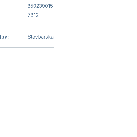
859239015
7812
ilby
:
Stavbařská