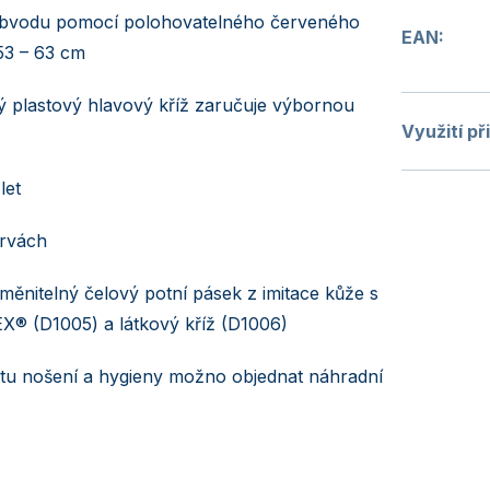
 obvodu pomocí polohovatelného červeného
EAN
:
53 – 63 cm
ý plastový hlavový kříž zaručuje výbornou
Využití př
let
arvách
yměnitelný čelový potní pásek z imitace kůže s
EX® (D1005) a látkový kříž (D1006)
tu nošení a hygieny možno objednat náhradní