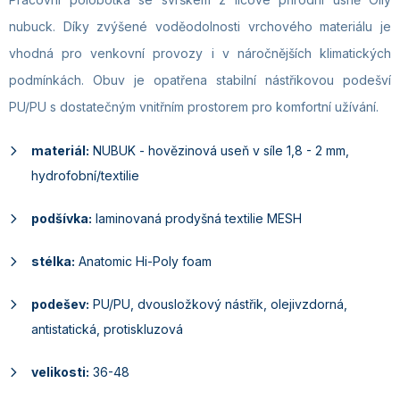
nubuck. Díky zvýšené voděodolnosti vrchového materiálu je
vhodná pro venkovní provozy i v náročnějších klimatických
podmínkách. Obuv je opatřena stabilní nástřikovou podešví
PU/PU s dostatečným vnitřním prostorem pro komfortní užívání.
materiál:
NUBUK - hovězinová useň v síle 1,8 - 2 mm,
hydrofobní/textilie
podšívka:
laminovaná prodyšná textilie MESH
stélka:
Anatomic Hi-Poly foam
podešev:
PU/PU, dvousložkový nástřik, olejivzdorná,
antistatická, protiskluzová
velikosti:
36-48