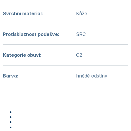
Svrchní materiál
:
Kůže
Protiskluznost podešve
:
SRC
Kategorie obuvi
:
O2
Barva
:
hnědé odstíny