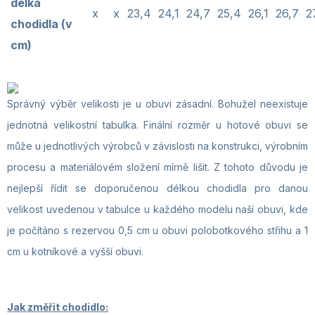
délka
x
x
23,4
24,1
24,7
25,4
26,1
26,7
2
chodidla (v
cm)
Správný výběr velikosti je u obuvi zásadní. Bohužel neexistuje
jednotná velikostní tabulka. Finální rozměr u hotové obuvi se
může u jednotlivých výrobců v závislosti na konstrukci, výrobním
procesu a materiálovém složení mírně lišit. Z tohoto důvodu je
nejlepší řídit se doporučenou délkou chodidla pro danou
velikost uvedenou v tabulce u každého modelu naší obuvi, kde
je počítáno s rezervou 0,5 cm u obuvi polobotkového střihu a 1
cm u kotníkové a vyšší obuvi.
Jak změřit chodidlo: