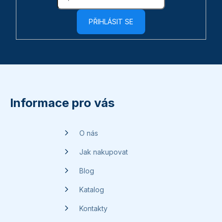
PŘIHLÁSIT SE
Z
á
p
Informace pro vás
a
t
O nás
í
Jak nakupovat
Blog
Katalog
Kontakty