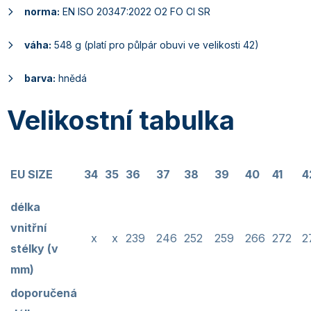
norma:
EN ISO 20347:2022 O2 FO CI SR
váha:
548 g (platí pro půlpár obuvi ve velikosti 42)
barva:
hnědá
Velikostní tabulka
EU SIZE
34
35
36
37
38
39
40
41
4
délka
vnitřní
x
x
239
246
252
259
266
272
2
stélky (v
mm)
doporučená