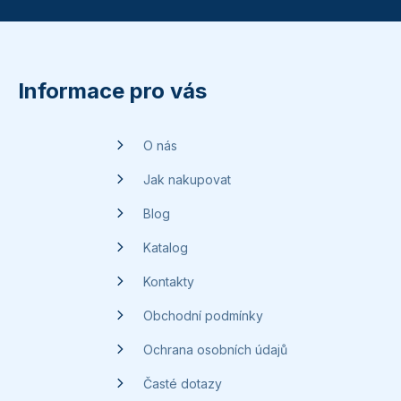
Z
á
p
Informace pro vás
a
t
O nás
í
Jak nakupovat
Blog
Katalog
Kontakty
Obchodní podmínky
Ochrana osobních údajů
Časté dotazy