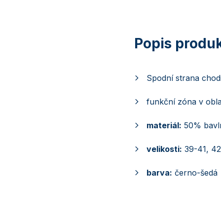
Spodní strana chodi
funkční zóna v oblas
materiál:
50% bavln
velikosti:
39-41, 4
barva:
černo-šedá