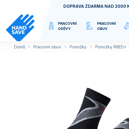
Přejít
DOPRAVA ZDARMA NAD 2000 
na
obsah
PRACOVNÍ
PRACOVNÍ
ODĚVY
OBUV
Domů
Pracovní obuv
VIRTUÁLNÍ
Ponožky
Ponožky R8ED+
KATEGORIE