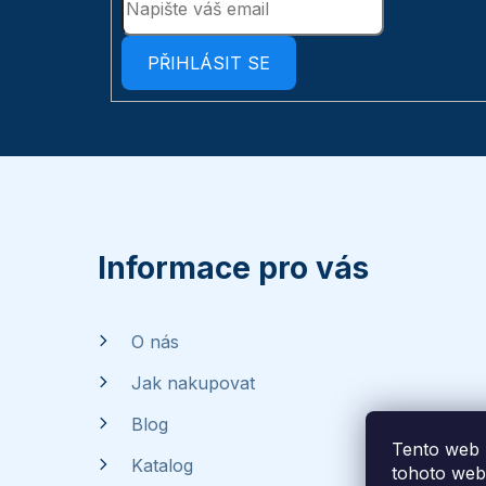
PŘIHLÁSIT SE
Z
á
p
Informace pro vás
a
O nás
t
Jak nakupovat
í
Blog
Tento web 
Katalog
tohoto webu