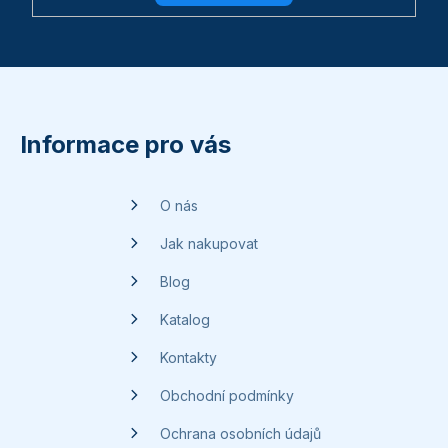
Z
á
p
Informace pro vás
a
t
O nás
í
Jak nakupovat
Blog
Katalog
Kontakty
Obchodní podmínky
Ochrana osobních údajů