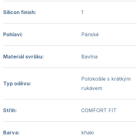
Silicon finish
:
1
Pohlaví
:
Pánské
Materiál svršku
:
Bavlna
Polokošile s krátkým
Typ oděvu
:
rukávem
Střih
:
COMFORT FIT
Barva
:
khaki