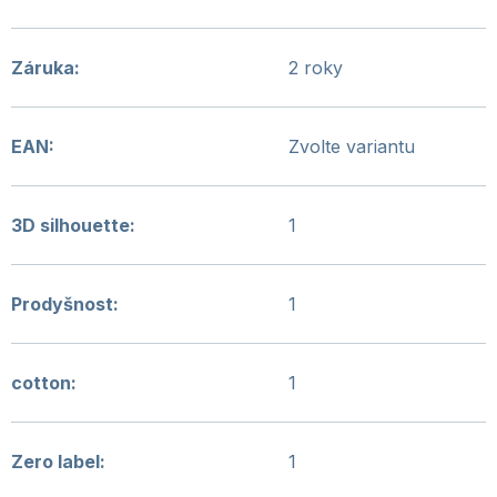
Záruka
:
2 roky
EAN
:
Zvolte variantu
3D silhouette
:
1
Prodyšnost
:
1
cotton
:
1
Zero label
:
1