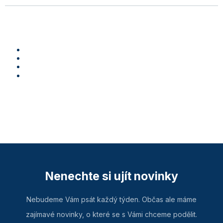
Nenechte si ujít novinky
Nebudeme Vám psát každý týden. Občas ale máme
zajímavé novinky, o které se s Vámi chceme podělit.