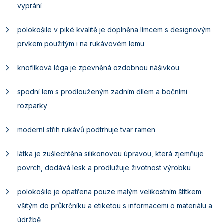
vyprání
polokošile v piké kvalitě je doplněna límcem s designovým
prvkem použitým i na rukávovém lemu
knoflíková léga je zpevněná ozdobnou nášivkou
spodní lem s prodlouženým zadním dílem a bočními
rozparky
moderní střih rukávů podtrhuje tvar ramen
látka je zušlechtěna silikonovou úpravou, která zjemňuje
povrch, dodává lesk a prodlužuje životnost výrobku
polokošile je opatřena pouze malým velikostním štítkem
všitým do průkrčníku a etiketou s informacemi o materiálu a
údržbě