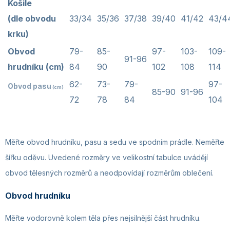
Košile
(dle obvodu
33/34
35/36
37/38
39/40
41/42
43/4
krku)
Obvod
79-
85-
97-
103-
109-
91-96
hrudníku (cm)
84
90
102
108
114
62-
73-
79-
97-
Obvod pasu
(cm)
85-90
91-96
72
78
84
104
Měřte obvod hrudníku, pasu a sedu ve spodním prádle. Neměřte
šířku oděvu. Uvedené rozměry ve velikostní tabulce uvádějí
obvod tělesných rozměrů a neodpovídají rozměrům oblečení.
Obvod hrudníku
Měřte vodorovně kolem těla přes nejsilnější část hrudníku.