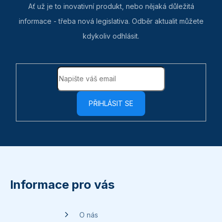
Ať už je to inovativní produkt, nebo nějaká důležitá
informace - třeba nová legislativa. Odběr aktualit můžete
kdykoliv odhlásit.
PŘIHLÁSIT SE
Z
á
p
Informace pro vás
a
t
O nás