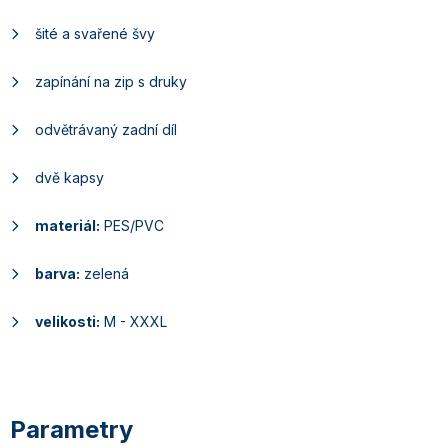
šité a svařené švy
zapínání na zip s druky
odvětrávaný zadní díl
dvě kapsy
materiál:
PES/PVC
barva:
zelená
velikosti:
M - XXXL