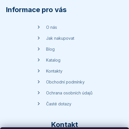
á
p
Informace pro vás
a
t
O nás
í
Jak nakupovat
Blog
Katalog
Kontakty
Obchodní podmínky
Ochrana osobních údajů
Časté dotazy
Kontakt