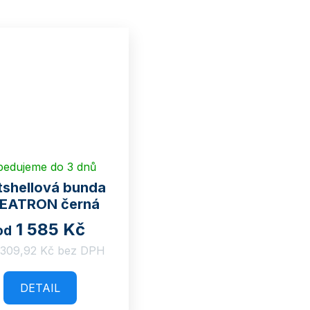
pedujeme do 3 dnů
tshellová bunda
EATRON černá
1 585 Kč
od
 309,92 Kč bez DPH
DETAIL