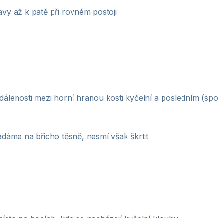
vy až k patě při rovném postoji
dálenosti mezi horní hranou kosti kyčelní a posledním (sp
ádáme na břicho těsně, nesmí však škrtit