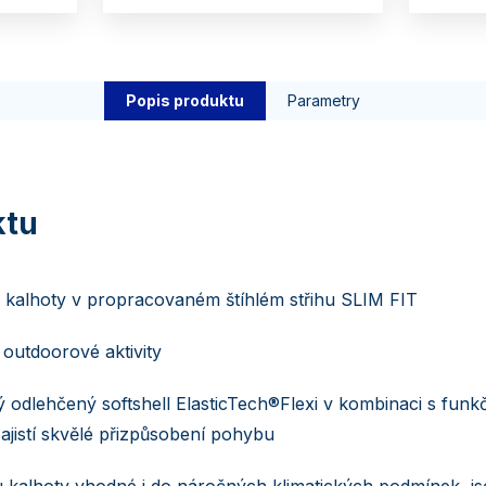
Popis produktu
Parametry
é kalhoty v propracovaném štíhlém střihu SLIM FIT
 outdoorové aktivity
ý odlehčený softshell ElasticTech®Flexi v kombinaci s funk
ajistí skvělé přizpůsobení pohybu
 kalhoty vhodné i do náročných klimatických podmínek, j