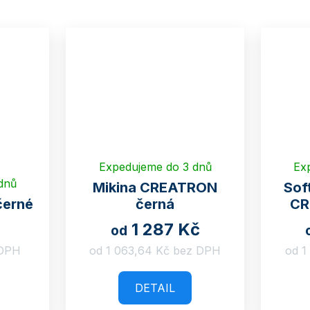
Expedujeme do 3 dnů
Ex
dnů
Mikina CREATRON
Sof
černé
černá
CR
1 287 Kč
od
 DPH
od 1 063,64 Kč bez DPH
od 1
DETAIL