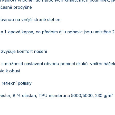
časně prodyšné
íťovinou na vnější straně stehen
lo a 1 zipová kapsa, na předním dílu nohavic jsou umístěné 2
zvyšuje komfort nošení
c s možností nastavení obvodu pomocí druků, vnitřní háče
ic k obuvi
 reflexní potisky
ester, 8 % elastan, TPU membrána 5000/5000, 230 g/m²