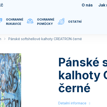
O nás
Jak
KČ
OCHRANNÉ
OCHRANNÉ
OSTATNÍ
RUKAVICE
POMŮCKY
n
Pánské softshellové kalhoty CREATRON černé
Pánské s
kalhoty
černé
Detailní informace