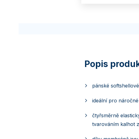
pánské softshellov
ideální pro náročné
čtyřsměrně elastick
tvarováním kalhot z
díky membráně jsou