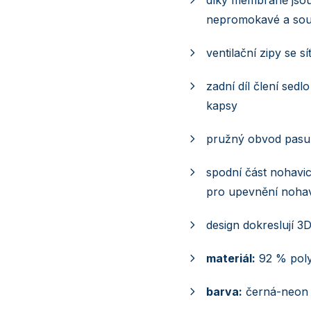
nepromokavé a sou
ventilační zipy se s
zadní díl člení sed
kapsy
pružný obvod pasu 
spodní část nohavi
pro upevnění nohav
design dokreslují 3D
materiál:
92 % poly
barva:
černá-neon