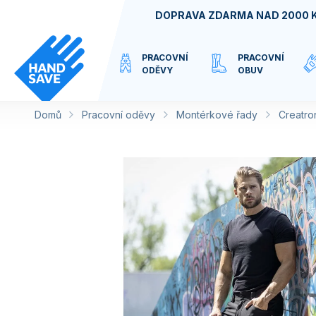
Přejít
DOPRAVA ZDARMA NAD 2000 
na
obsah
PRACOVNÍ
PRACOVNÍ
ODĚVY
OBUV
Domů
Pracovní oděvy
VIRTUÁLNÍ
Montérkové řady
Creatro
KATEGORIE