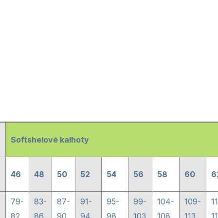
Softshelové kalhoty
y
46
48
50
52
54
56
58
60
6
79-
83-
87-
91-
95-
99-
104-
109-
1
82
86
90
94
98
103
108
113
1