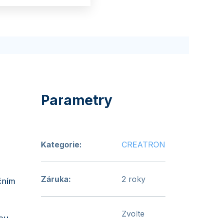
Kategorie
:
CREATRON
Záruka
:
2 roky
čním
Zvolte
sou