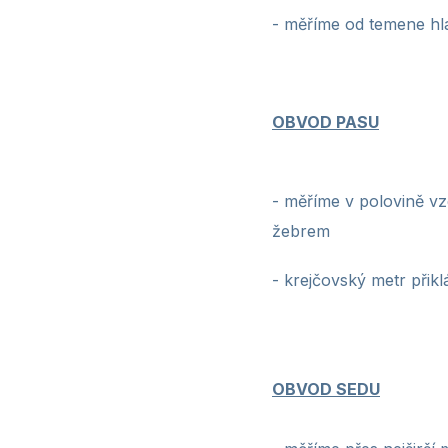
- měříme od temene hla
OBVOD PASU
- měříme v polovině vz
žebrem
- krejčovský metr
přikl
OBVOD SEDU