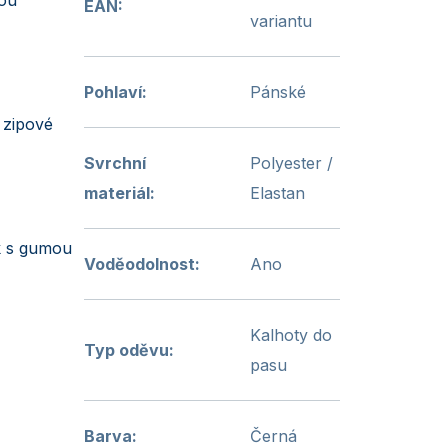
EAN
:
variantu
Pohlaví
:
Pánské
 zipové
Svrchní
Polyester /
materiál
:
Elastan
k s gumou
Voděodolnost
:
Ano
Kalhoty do
Typ oděvu
:
pasu
Barva
:
Černá