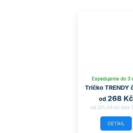
Expedujeme do 3 
Tričko TRENDY 
268 Kč
od
od 221,49 Kč bez
DETAIL