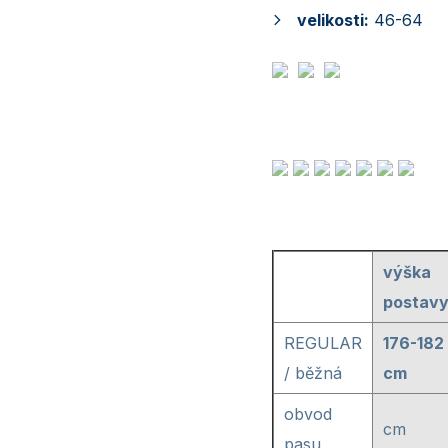
velikosti:
46-64
výška
postav
REGULAR
176-182
/ běžná
cm
obvod
cm
pasu