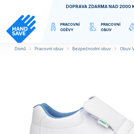
Přejít
DOPRAVA ZDARMA NAD 2000 
na
obsah
PRACOVNÍ
PRACOVNÍ
ODĚVY
OBUV
Domů
Pracovní obuv
VIRTUÁLNÍ
Bezpečnostní obuv
Obuv V
KATEGORIE