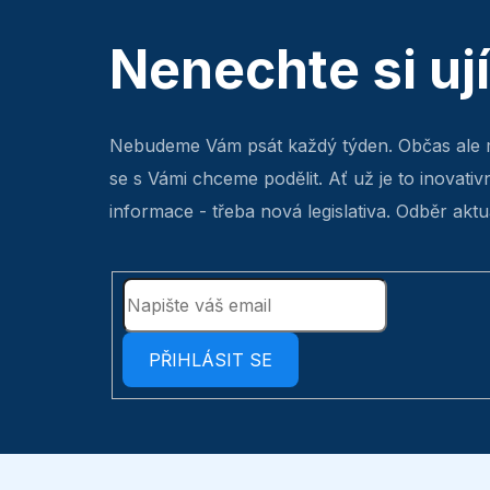
Nenechte si uj
Nebudeme Vám psát každý týden. Občas ale 
se s Vámi chceme podělit. Ať už je to inovativ
informace - třeba nová legislativa. Odběr aktua
PŘIHLÁSIT SE
Z