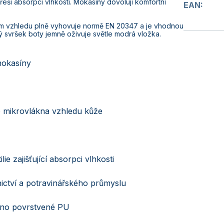
ě řeší absorpci vlhkosti. Mokasíny dovolují komfortní
EAN
:
ím vzhledu plně vyhovuje normě EN 20347 a je vhodnou
lý svršek boty jemně oživuje světle modrá vložka.
mokasíny
o mikrovlákna vzhledu kůže
lie zajišťující absorpci vlhkosti
ictví a potravinářského průmyslu
kno povrstvené PU