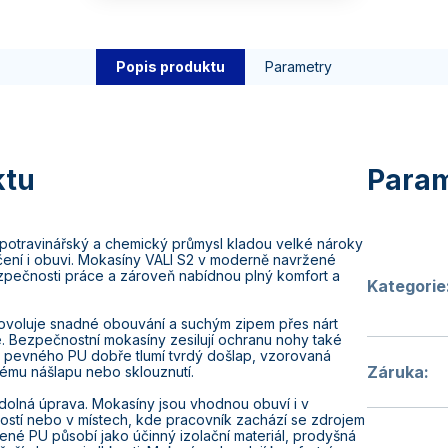
Popis produktu
Parametry
potravinářský a chemický průmysl kladou velké nároky
ení i obuvi. Mokasíny VALI S2 v moderně navržené
zpečnosti práce a zároveň nabídnou plný komfort a
Kategorie
dovoluje snadné obouvání a suchým zipem přes nárt
. Bezpečnostní mokasíny zesilují ochranu nohy také
z pevného PU dobře tlumí tvrdý došlap, vzorovaná
Záruka
:
ému nášlapu nebo sklouznutí.
dolná úprava. Mokasíny jsou vhodnou obuví i v
stí nebo v místech, kde pracovník zachází se zdrojem
ené PU působí jako účinný izolační materiál, prodyšná