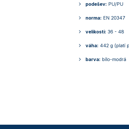
podešev:
PU/PU
norma:
EN 20347
velikosti:
36 - 48
váha:
442 g (platí 
barva:
bílo-modrá