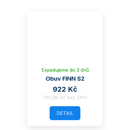
Expedujeme do 3 dnů
Obuv FINN S2
922 Kč
761,98 Kč bez DPH
DETAIL