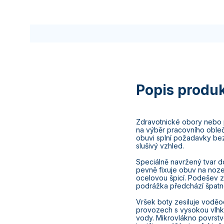
Zdravotnické obory nebo 
na výběr pracovního obleč
obuvi splní požadavky be
slušivý vzhled.
Speciálně navržený tvar 
pevně fixuje obuv na noze
ocelovou špicí. Podešev 
podrážka předchází špatn
Vršek boty zesiluje voděo
provozech s vysokou vlhko
vody. Mikrovlákno povrstv