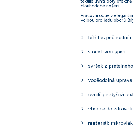
textilie uvnitř boty efektn
dlouhodobé nošení.
Pracovní obuv v elegantn
volbou pro řadu oborů. Bí
bílé bezpečnostní 
s ocelovou špicí
svršek z pratelnéh
voděodolná úprava
uvnitř prodyšná texti
vhodné do zdravotn
materiál:
mikrovlá