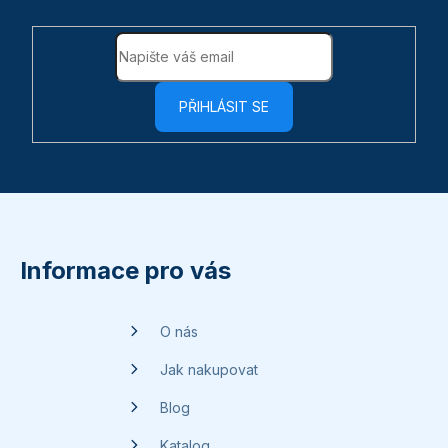
PŘIHLÁSIT SE
Z
á
p
Informace pro vás
a
t
O nás
í
Jak nakupovat
Blog
Katalog