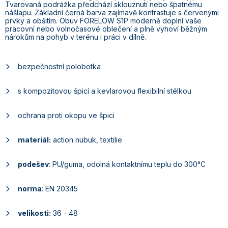
Tvarovaná podrážka předchází sklouznutí nebo špatnému
nášlapu. Základní černá barva zajímavě kontrastuje s červenými
prvky a obšitím. Obuv FORELOW S1P moderně doplní vaše
pracovní nebo volnočasové oblečení a plně vyhoví běžným
nárokům na pohyb v terénu i práci v dílně.
bezpečnostní polobotka
s kompozitovou špicí a kevlarovou flexibilní stélkou
ochrana proti okopu ve špici
materiál:
action nubuk, textilie
podešev
: PU/guma, odolná kontaktnímu teplu do 300°C
norma
: EN 20345
velikosti:
36 - 48