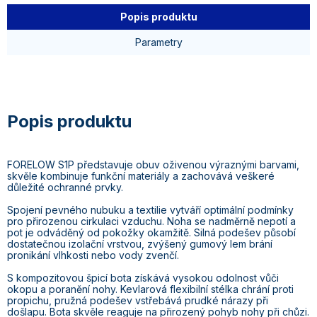
Popis produktu
Parametry
FORELOW S1P představuje obuv oživenou výraznými barvami,
skvěle kombinuje funkční materiály a zachovává veškeré
důležité ochranné prvky.
Spojení pevného nubuku a textilie vytváří optimální podmínky
pro přirozenou cirkulaci vzduchu. Noha se nadměrně nepotí a
pot je odváděný od pokožky okamžitě. Silná podešev působí
dostatečnou izolační vrstvou, zvýšený gumový lem brání
pronikání vlhkosti nebo vody zvenčí.
S kompozitovou špicí bota získává vysokou odolnost vůči
okopu a poranění nohy. Kevlarová flexibilní stélka chrání proti
propichu, pružná podešev vstřebává prudké nárazy při
došlapu. Bota skvěle reaguje na přirozený pohyb nohy při chůzi.