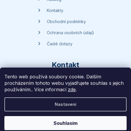
Kontakty
Obchodní podmínky
Ochrana osobních údajů
Časté dotazy
Kontakt
Tento web používá soubory cookie. Dalším
procházením tohoto webu vyjadřujete souhlas s jejich
dotazy
@
handsave.cz
používáním.. Více informací
zde
.
774 669 457
Nastavení
Vytvořilo
Liff Studio
na platformě
Shoptet
Souhlasím
Copyright 2026
Handsave.cz
. Všechna práva vyhrazena.