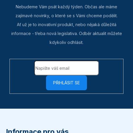
Nebudeme Vám psát každý týden. Občas ale máme
zajímavé novinky, o které se s Vámi chceme podělit.
Ať už je to inovativní produkt, nebo nějaká důležitá
informace - třeba nová legislativa. Odběr aktualit můžete
kdykoliv odhlásit.
PŘIHLÁSIT SE
Z
á
p
Informace pro vás