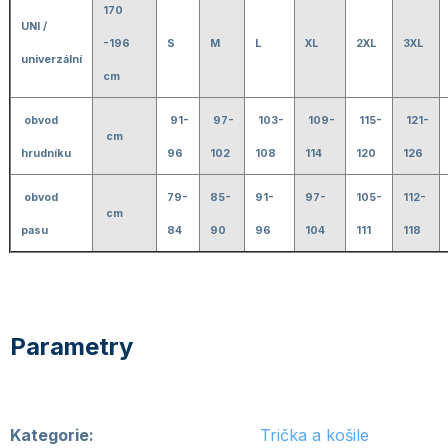
170
UNI /
-196
S
M
L
XL
2XL
3XL
univerzální
cm
obvod
91-
97-
103-
109-
115-
121-
cm
hrudníku
96
102
108
114
120
126
obvod
79-
85-
91-
97-
105-
112-
cm
pasu
84
90
96
104
111
118
Kategorie
:
Trička a košile