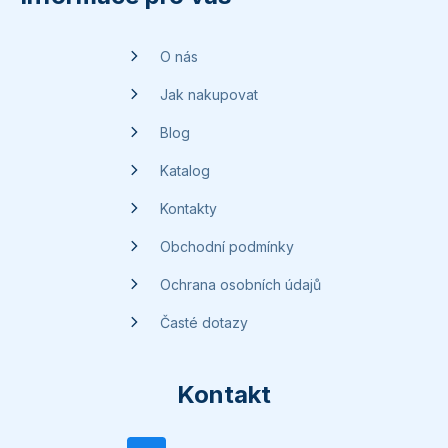
a
t
O nás
í
Jak nakupovat
Blog
Katalog
Kontakty
Obchodní podmínky
Ochrana osobních údajů
Časté dotazy
Kontakt