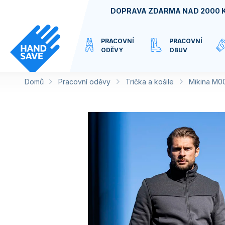
Přejít
DOPRAVA ZDARMA NAD 2000 
na
obsah
PRACOVNÍ
PRACOVNÍ
ODĚVY
OBUV
Domů
Pracovní oděvy
VIRTUÁLNÍ
Trička a košile
Mikina M0
KATEGORIE