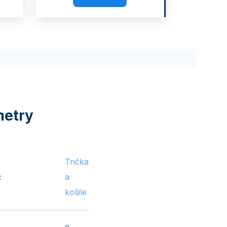
Trička
:
a
košile