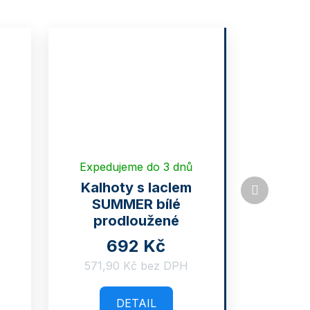
Expedujeme do 3 dnů
Další
Kalhoty s laclem
produkt
SUMMER bílé
prodloužené
692 Kč
571,90 Kč bez DPH
DETAIL