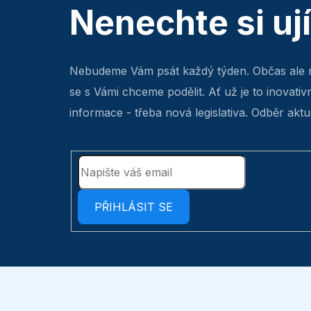
Nenechte si uj
Nebudeme Vám psát každý týden. Občas ale 
se s Vámi chceme podělit. Ať už je to inovativ
informace - třeba nová legislativa. Odběr aktua
PŘIHLÁSIT SE
Z
á