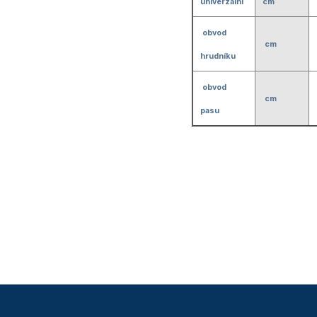
univerzální
cm
obvod
cm
hrudníku
obvod
cm
pasu