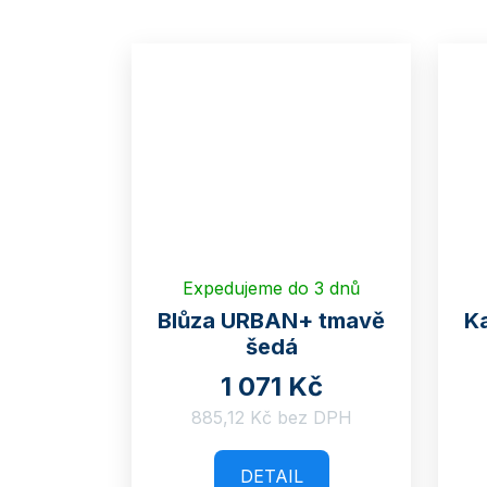
Expedujeme do 3 dnů
Blůza URBAN+ tmavě
K
šedá
1 071 Kč
885,12 Kč bez DPH
DETAIL