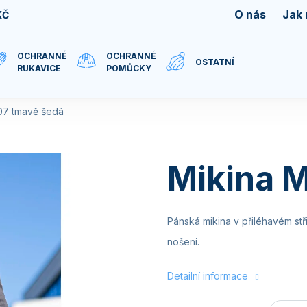
O nás
Jak
KČ
OCHRANNÉ
OCHRANNÉ
OSTATNÍ
RUKAVICE
POMŮCKY
07 tmavě šedá
Mikina 
Pánská mikina v přiléhavém stř
nošení.
Detailní informace