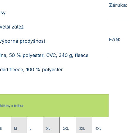
Záruka
:
psy
větší zátěž
EAN
:
 výborná prodyšnost
na, 50 % polyester, CVC, 340 g, fleece
ded fleece, 100 % polyester
Mikiny a trička
S
M
L
XL
2XL
3XL
4XL