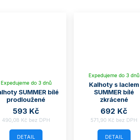
Expedujeme do 3 dnů
Expedujeme do 3 dnů
Kalhoty s laclem
alhoty SUMMER bílé
SUMMER bílé
prodloužené
zkrácené
593 Kč
692 Kč
490,08 Kč bez DPH
571,90 Kč bez DPH
DETAIL
DETAIL