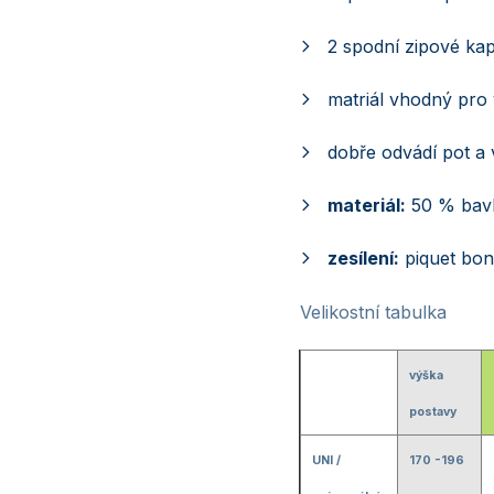
2 spodní zipové ka
matriál vhodný pro 
dobře odvádí pot a
materiál:
50 % bavl
zesílení:
piquet bon
Velikostní tabulka
výška
postavy
UNI /
170 -196