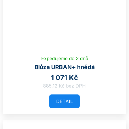
Expedujeme do 3 dnů
Blůza URBAN+ hnědá
1 071 Kč
885,12 Kč bez DPH
DETAIL