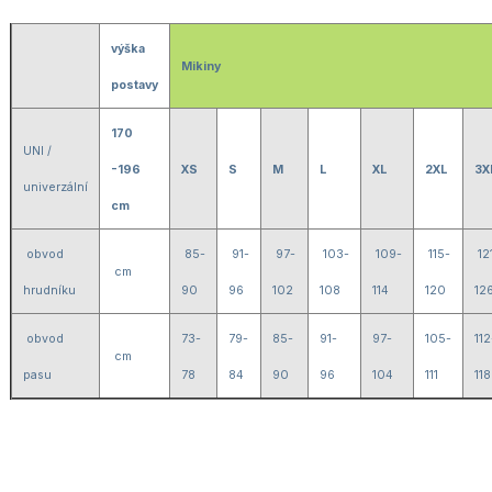
výška
Mikiny
postavy
170
UNI /
-196
XS
S
M
L
XL
2XL
3X
univerzální
cm
obvod
85-
91-
97-
103-
109-
115-
12
cm
hrudníku
90
96
102
108
114
120
12
obvod
73-
79-
85-
91-
97-
105-
112
cm
pasu
78
84
90
96
104
111
118