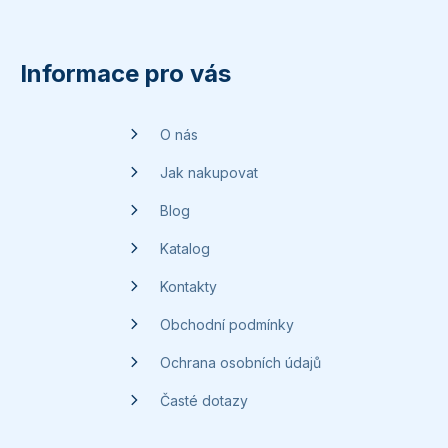
Z
á
p
Informace pro vás
a
t
O nás
í
Jak nakupovat
Blog
Katalog
Kontakty
Obchodní podmínky
Ochrana osobních údajů
Časté dotazy