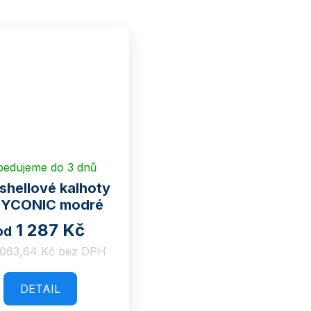
pedujeme do 3 dnů
shellové kalhoty
TYCONIC modré
1 287 Kč
od
 063,64 Kč bez DPH
DETAIL