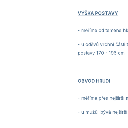
VÝŠKA POSTAVY
-
měříme od temene hla
- u oděvů vrchní části 
postavy 170 - 196 cm
OBVOD HRUDI
- měříme přes nejširší 
- u mužů bývá nejširší