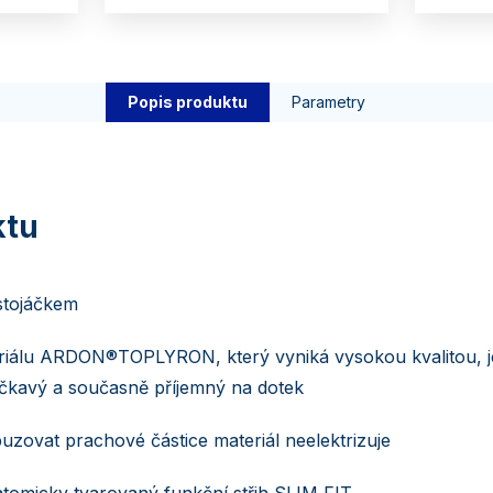
Popis produktu
Parametry
stojáčkem
riálu ARDON®TOPLYRON, který vyniká vysokou kvalitou, j
ačkavý a současně příjemný na dotek
uzovat prachové částice materiál neelektrizuje
atomicky tvarovaný funkční střih SLIM FIT