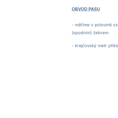
OBVOD PASU
- měříme v polovině vz
(spodním) žebrem
- krejčovský metr
přikl