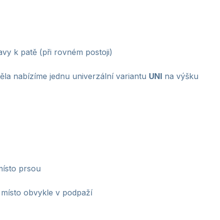
vy k patě (při rovném postoji)
těla nabízíme jednu univerzální variantu
UNI
na výšku
místo prsou
 místo obvykle v podpaží