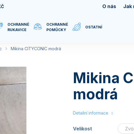
O nás
Jak
KČ
OCHRANNÉ
OCHRANNÉ
OSTATNÍ
RUKAVICE
POMŮCKY
c
Mikina CITYCONIC modrá
Mikina 
modrá
Detailní informace
Velikost