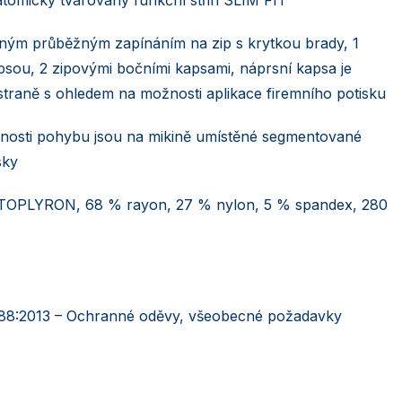
ným průběžným zapínáním na zip s krytkou brady, 1
psou, 2 zipovými bočními kapsami, náprsní kapsa je
straně s ohledem na možnosti aplikace firemního potisku
nosti pohybu jsou na mikině umístěné segmentované
sky
PLYRON, 68 % rayon, 27 % nylon, 5 % spandex, 280
88:2013 – Ochranné oděvy, všeobecné požadavky