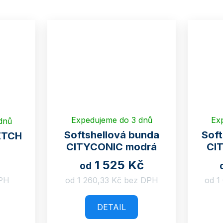
Expedujeme do 3 dnů
Ex
dnů
Softshellová bunda
Soft
ETCH
CITYCONIC modrá
CI
1 525 Kč
od
DPH
od 1 260,33 Kč bez DPH
od 1
DETAIL