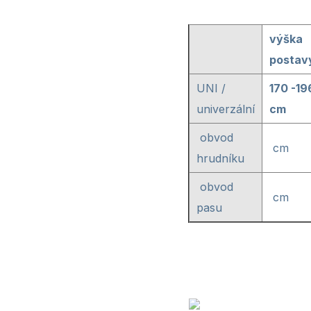
výška
postav
UNI /
170 -19
univerzální
cm
obvod
cm
hrudníku
obvod
cm
pasu