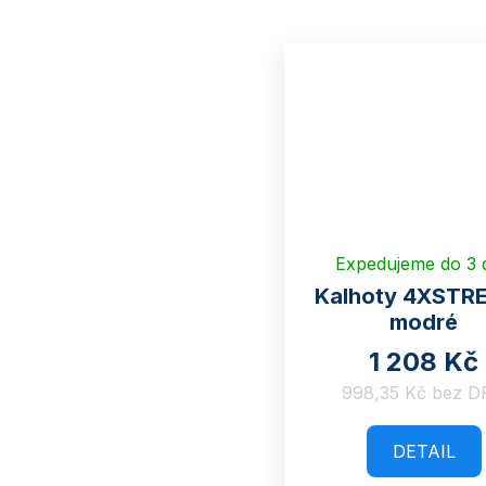
Expedujeme do 3 
Kalhoty 4XSTR
modré
1 208 Kč
998,35 Kč bez 
DETAIL