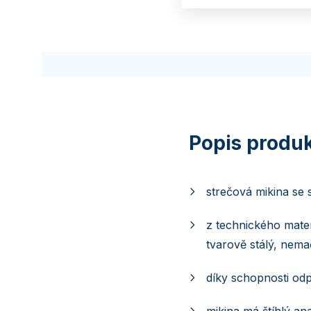
strečová mikina se 
z technického mate
tvarově stálý, nem
díky schopnosti odp
mikina má štíhlý an