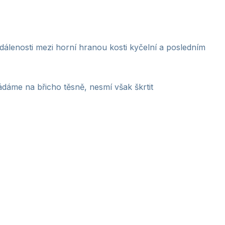
dálenosti mezi horní hranou kosti kyčelní a posledním
ádáme na břicho těsně, nesmí však škrtit