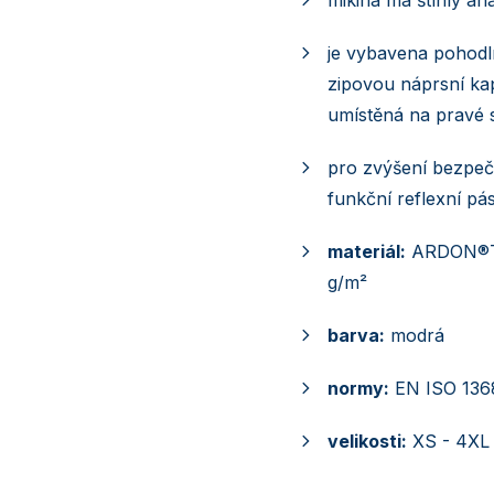
je vybavena pohodl
zipovou náprsní ka
umístěná na pravé 
pro zvýšení bezpeč
funkční reflexní pá
materiál:
ARDON®TO
g/m²
barva:
modrá
normy:
EN ISO 136
velikosti:
XS - 4XL