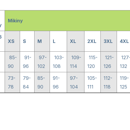
Mikiny
y
6
XS
S
M
L
XL
2XL
3XL
4XL
85-
91-
97-
103-
109-
115-
121-
127
90
96
102
108
114
120
126
132
73-
79-
85-
91-
97-
105-
112-
119-
78
84
90
96
104
111
118
125