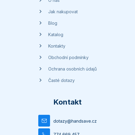
O nás
í
Jak nakupovat
Blog
Katalog
Kontakty
Obchodní podmínky
Ochrana osobních údajů
Časté dotazy
Kontakt
dotazy
@
handsave.cz
774 669 457