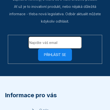
Ať už je to inovativní produkt, nebo nějaká důležitá
informace - třeba nová legislativa. Odběr aktualit můžete
kdykoliv odhlásit.
PŘIHLÁSIT SE
Z
á
p
Informace pro vás
a
t