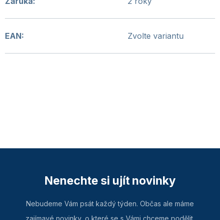
Záruka
:
2 roky
EAN
:
Zvolte variantu
Nenechte si ujít novinky
Nebudeme Vám psát každý týden. Občas ale máme
zajímavé novinky, o které se s Vámi chceme podělit.