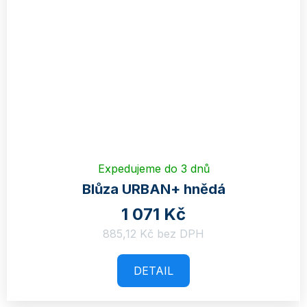
Expedujeme do 3 dnů
Blůza URBAN+ hnědá
1 071 Kč
885,12 Kč bez DPH
DETAIL