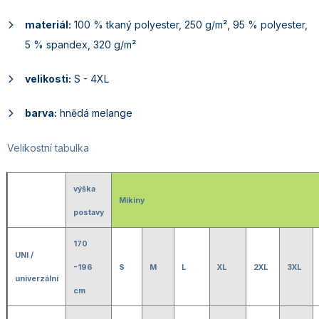
materiál:
100 % tkaný polyester, 250 g/m², 95 % polyester,
5 % spandex, 320 g/m²
velikosti:
S - 4XL
barva:
hnědá melange
Velikostní tabulka
výška
Mikiny
postavy
170
UNI /
-196
S
M
L
XL
2XL
3XL
univerzální
cm