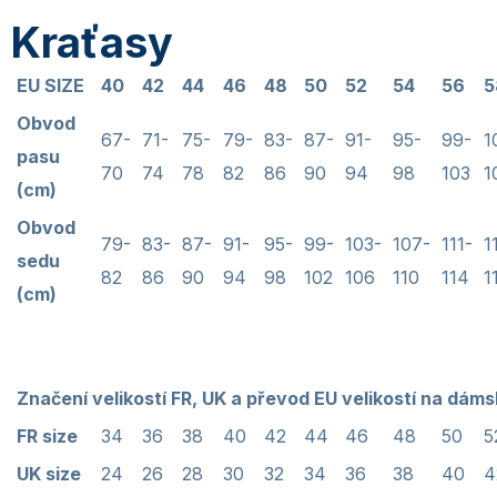
Kraťasy
EU SIZE
40
42
44
46
48
50
52
54
56
5
Obvod
67-
71-
75-
79-
83-
87-
91-
95-
99-
1
pasu
70
74
78
82
86
90
94
98
103
1
(cm)
Obvod
79-
83-
87-
91-
95-
99-
103-
107-
111-
1
sedu
82
86
90
94
98
102
106
110
114
1
(cm)
Značení velikostí FR, UK a převod EU velikostí na dáms
FR size
34
36
38
40
42
44
46
48
50
5
UK size
24
26
28
30
32
34
36
38
40
4