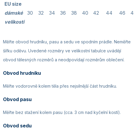
EU size
dámské
30
32
34
36
38
40
42
44
46
4
velikosti
Měřte obvod hrudníku, pasu a sedu ve spodním prádle. Neměřte
šířku oděvu. Uvedené rozměry ve velikostní tabulce uvádějí
obvod tělesných rozměrů a neodpovídají rozměrům oblečení.
Obvod hrudníku
Měřte vodorovně kolem těla přes nejsilnější část hrudníku.
Obvod pasu
Měřte bez stažení kolem pasu (cca. 3 cm nad kyčelní kostí).
Obvod sedu