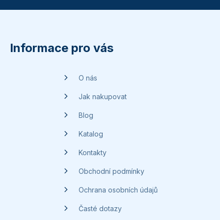
Z
á
p
Informace pro vás
a
t
O nás
í
Jak nakupovat
Blog
Katalog
Kontakty
Obchodní podmínky
Ochrana osobních údajů
Časté dotazy