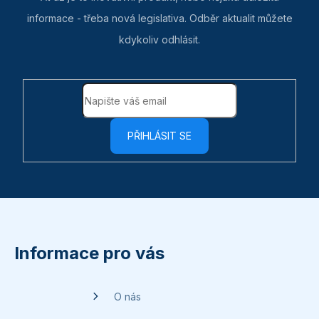
informace - třeba nová legislativa. Odběr aktualit můžete
kdykoliv odhlásit.
PŘIHLÁSIT SE
Z
á
p
Informace pro vás
a
t
O nás
í