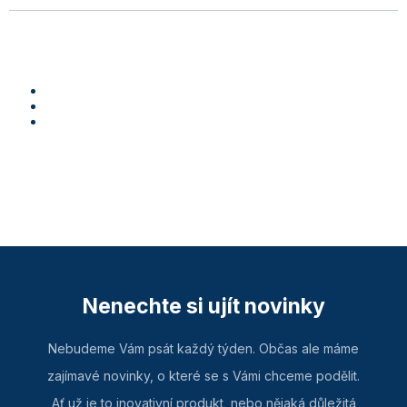
Nenechte si ujít novinky
Nebudeme Vám psát každý týden. Občas ale máme
zajímavé novinky, o které se s Vámi chceme podělit.
Ať už je to inovativní produkt, nebo nějaká důležitá