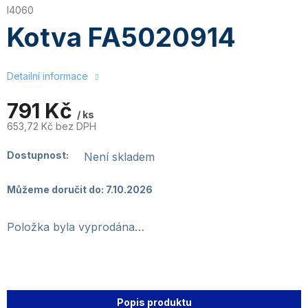
I4060
Kotva FA5020914
Detailní informace
791 Kč
/ ks
653,72 Kč bez DPH
Měrná
cena:
Dostupnost:
Není skladem
Můžeme doručit do:
7.10.2026
Položka byla vyprodána…
Popis produktu