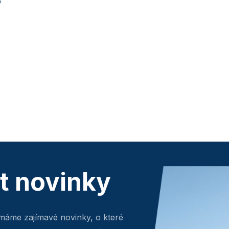
p
ít novinky
máme zajímavé novinky, o které