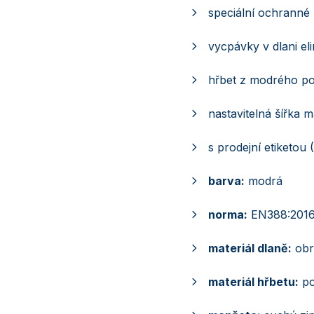
speciální ochranné 
vycpávky v dlani eli
hřbet z modrého po
nastavitelná šířka 
s prodejní etiketou
barva:
modrá
norma:
EN388:2016
materiál dlaně:
obr
materiál hřbetu:
po