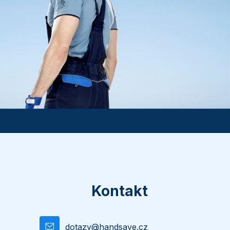
Kontakt
dotazy
@
handsave.cz