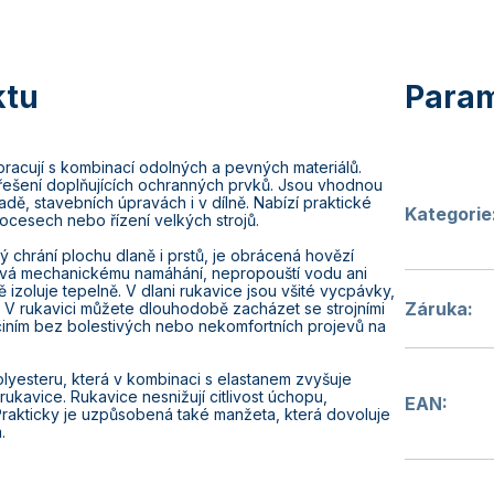
acují s kombinací odolných a pevných materiálů.
 řešení doplňujících ochranných prvků. Jsou vhodnou
adě, stavebních úpravách i v dílně. Nabízí praktické
Kategorie
rocesech nebo řízení velkých strojů.
ý chrání plochu dlaně i prstů, je obrácená hovězí
ává mechanickému namáhání, nepropouští vodu ani
 izoluje tepelně. V dlani rukavice jsou všité vycpávky,
Záruka
:
. V rukavici můžete dlouhodobě zacházet se strojními
iním bez bolestivých nebo nekomfortních projevů na
olyesteru, která v kombinaci s elastanem zvyšuje
rukavice. Rukavice nesnižují citlivost úchopu,
EAN
:
Prakticky je uzpůsobená také manžeta, která dovoluje
m.