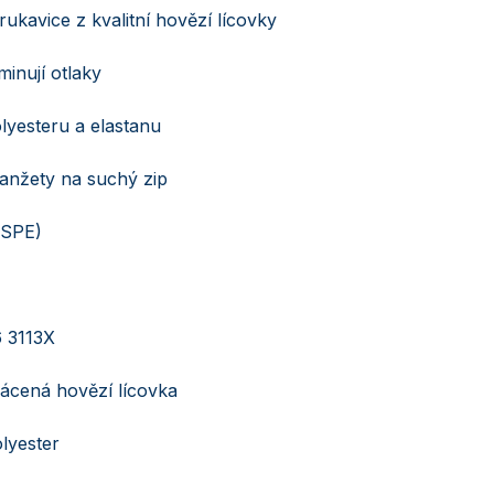
rukavice z kvalitní hovězí lícovky
minují otlaky
lyesteru a elastanu
manžety na suchý zip
 (SPE)
 3113X
ácená hovězí lícovka
lyester