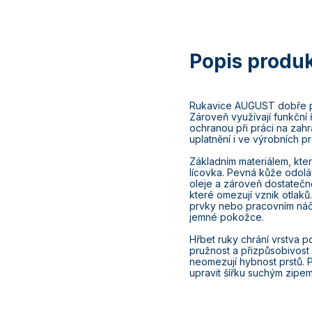
Rukavice AUGUST dobře pr
Zároveň využívají funkční
ochranou při práci na zahr
uplatnění i ve výrobních p
Základním materiálem, kter
lícovka. Pevná kůže odol
oleje a zároveň dostatečně
které omezují vznik otlaků
prvky nebo pracovním náč
jemné pokožce.
Hřbet ruky chrání vrstva p
pružnost a přizpůsobivost 
neomezují hybnost prstů. 
upravit šířku suchým zipe