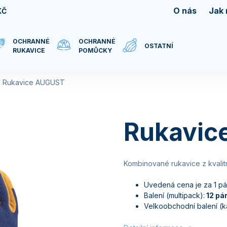
O nás
Jak
KČ
OCHRANNÉ
OCHRANNÉ
OSTATNÍ
RUKAVICE
POMŮCKY
Rukavice AUGUST
Rukavic
Kombinované rukavice z kvalitn
Uvedená cena je za 1 pá
Balení (multipack):
12 pá
Velkoobchodní balení (ka