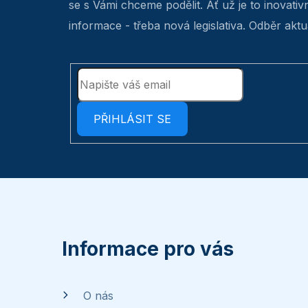
se s Vámi chceme podělit. Ať už je to inovativ
informace - třeba nová legislativa. Odběr aktua
PŘIHLÁSIT SE
Z
á
p
Informace pro vás
a
O nás