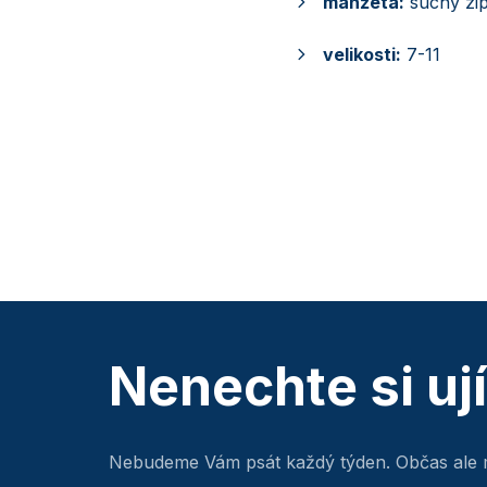
manžeta:
suchý zi
velikosti:
7-11
Nenechte si uj
Nebudeme Vám psát každý týden. Občas ale 