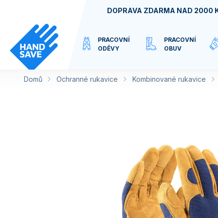
Přejít
DOPRAVA ZDARMA NAD 2000 
na
obsah
PRACOVNÍ
PRACOVNÍ
ODĚVY
OBUV
Domů
Ochranné rukavice
VIRTUÁLNÍ
Kombinované rukavice
KATEGORIE