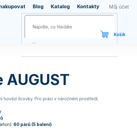
 nakupovat
Blog
Katalog
Kontakty
e AUGUST
í hovězí lícovky. Pro práci v náročném prostředí.
r
rů
rton):
60 párů (5 balení)