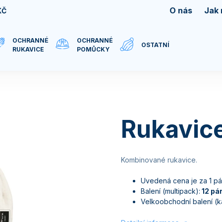
O nás
Jak
KČ
OCHRANNÉ
OCHRANNÉ
OSTATNÍ
RUKAVICE
POMŮCKY
Rukavic
Kombinované rukavice.
Uvedená cena je za 1 pá
Balení (multipack):
12 pá
Velkoobchodní balení (ka