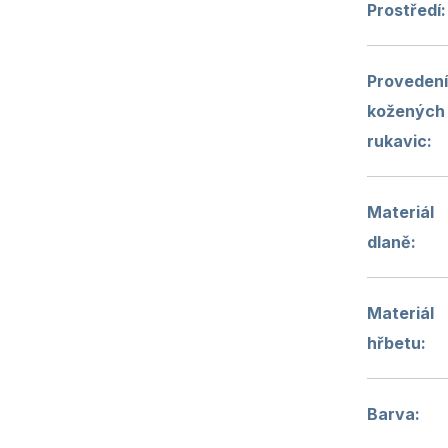
Prostředí
:
Proveden
kožených
rukavic
:
Materiál
dlaně
:
Materiál
hřbetu
:
Barva
: