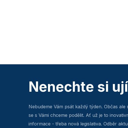
Nenechte si uj
Nebudeme Vám psát každý týden. Občas ale 
se s Vámi chceme podělit. Ať už je to inovativ
informace - třeba nová legislativa. Odběr aktua