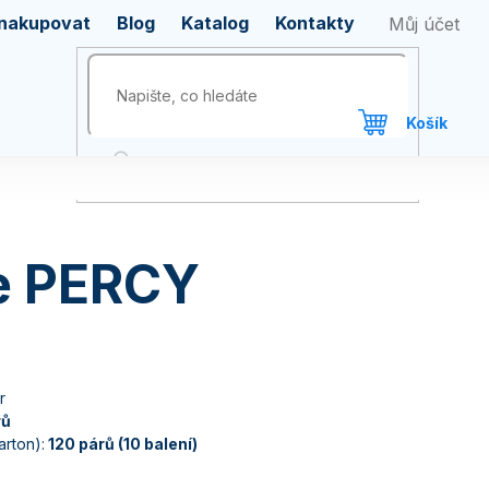
 nakupovat
Blog
Katalog
Kontakty
e PERCY
r
rů
rton):
120 párů (10 balení)