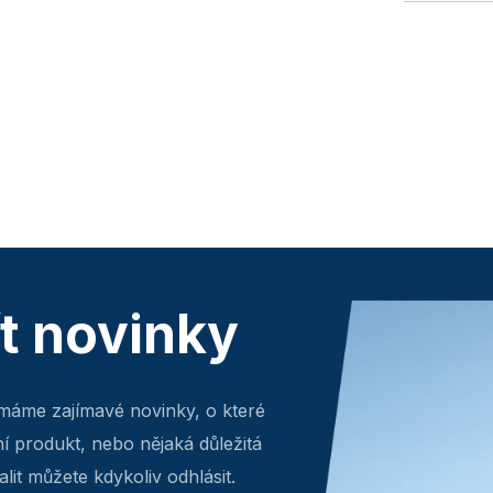
ít novinky
máme zajímavé novinky, o které
ní produkt, nebo nějaká důležitá
lit můžete kdykoliv odhlásit.