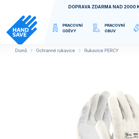
Přejít
DOPRAVA ZDARMA NAD 2000 
na
obsah
PRACOVNÍ
PRACOVNÍ
ODĚVY
OBUV
Domů
Ochranné rukavice
VIRTUÁLNÍ
Rukavice PERCY
KATEGORIE