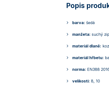
barva:
šedá
manžeta:
suchý zi
materiál dlaně:
koz
materiál hřbetu:
ba
norma:
EN388 2016
velikosti:
8, 10