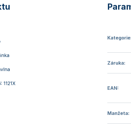
Kategorie
p
inka
Záruka
:
vlna
: 1121X
EAN
:
Manžeta
: