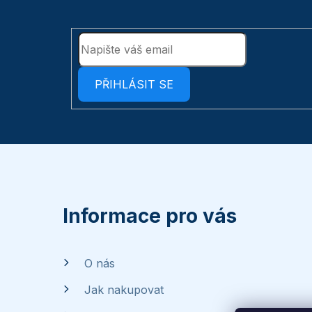
PŘIHLÁSIT SE
Z
á
p
Informace pro vás
a
O nás
t
Jak nakupovat
í