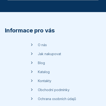
Z
á
p
Informace pro vás
a
t
O nás
í
Jak nakupovat
Blog
Katalog
Kontakty
Obchodní podmínky
Ochrana osobních údajů